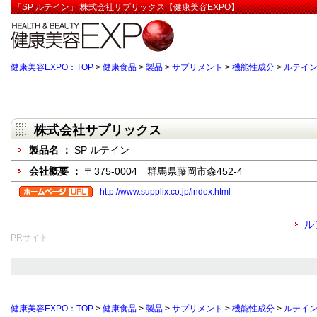
「SP ルテイン」:株式会社サプリックス【健康美容EXPO】
健康美容EXPO：TOP
>
健康食品
>
製品
>
サプリメント
>
機能性成分
>
ルテイ
株式会社サプリックス
製品名 ：
SP ルテイン
会社概要 ：
〒375-0004 群馬県藤岡市森452-4
http://www.supplix.co.jp/index.html
ル
PRサイト
健康美容EXPO：TOP
>
健康食品
>
製品
>
サプリメント
>
機能性成分
>
ルテイ