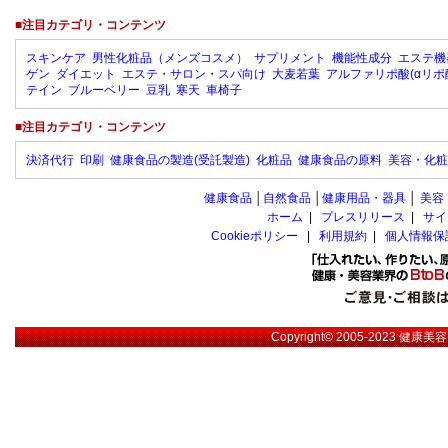
■注目カテゴリ・コンテンツ
スキンケア
男性化粧品（メンズコスメ）
サプリメント
機能性成分
エステ機
ゲン
ダイエット
エステ・サロン・スパ向け
大麦若葉
アルファリポ酸(αリポ
テイン
ブルーベリー
豆乳
寒天
車椅子
■注目カテゴリ・コンテンツ
決済代行
印刷
健康食品の製造(受託製造)
化粧品
健康食品の原料
美容・化粧
健康食品
│
自然食品
│
健康用品・器具
│
美容
ホーム
|
プレスリリース
|
サイ
Cookieポリシー
|
利用規約
|
個人情報保
Copyright© 2005-2023
健康美容