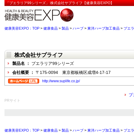
「プエラリア99シリーズ」:株式会社サプライフ【健康美容EXPO】
健康美容EXPO：TOP
>
健康食品
>
製品
>
ハーブ
>
東洋ハーブ加工食品
>
プエ
株式会社サプライフ
製品名 ：
プエラリア99シリーズ
会社概要 ：
〒175-0094 東京都板橋区成増4-17-17
http://www.suplife.co.jp/
プ
PRサイト
健康美容EXPO：TOP
>
健康食品
>
製品
>
ハーブ
>
東洋ハーブ加工食品
>
プエ