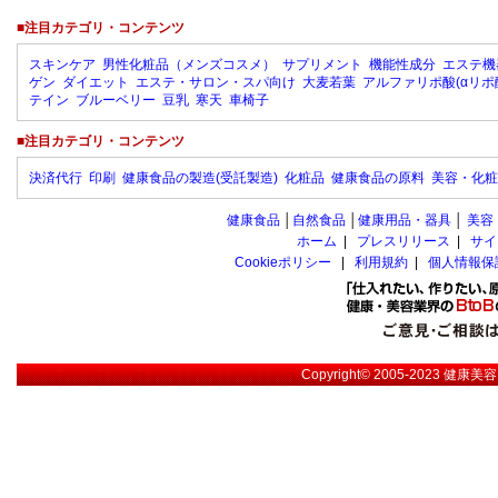
■注目カテゴリ・コンテンツ
スキンケア
男性化粧品（メンズコスメ）
サプリメント
機能性成分
エステ機
ゲン
ダイエット
エステ・サロン・スパ向け
大麦若葉
アルファリポ酸(αリポ
テイン
ブルーベリー
豆乳
寒天
車椅子
■注目カテゴリ・コンテンツ
決済代行
印刷
健康食品の製造(受託製造)
化粧品
健康食品の原料
美容・化粧
健康食品
│
自然食品
│
健康用品・器具
│
美容
ホーム
|
プレスリリース
|
サイ
Cookieポリシー
|
利用規約
|
個人情報保
Copyright© 2005-2023
健康美容