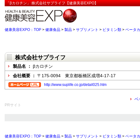
「βカロチン」:株式会社サプライフ【健康美容EXPO】
健康美容EXPO：TOP
>
健康食品
>
製品
>
サプリメント
>
ビタミン類
>
ベータカ
株式会社サプライフ
製品名 ：
βカロチン
会社概要 ：
〒175-0094 東京都板橋区成増4-17-17
http://www.suplife.co.jp/detail025.htm
ベ
PRサイト
健康美容EXPO：TOP
>
健康食品
>
製品
>
サプリメント
>
ビタミン類
>
ベータカ