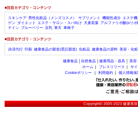
■注目カテゴリ・コンテンツ
スキンケア
男性化粧品（メンズコスメ）
サプリメント
機能性成分
エステ機
ゲン
ダイエット
エステ・サロン・スパ向け
大麦若葉
アルファリポ酸(αリポ
テイン
ブルーベリー
豆乳
寒天
車椅子
■注目カテゴリ・コンテンツ
決済代行
印刷
健康食品の製造(受託製造)
化粧品
健康食品の原料
美容・化粧
健康食品
│
自然食品
│
健康用品・器具
│
美容
ホーム
|
プレスリリース
|
サイ
Cookieポリシー
|
利用規約
|
個人情報保
Copyright© 2005-2023
健康美容