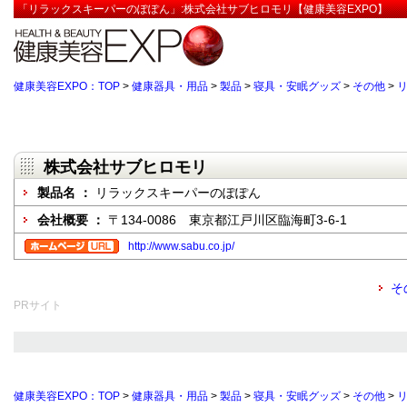
「リラックスキーパーのぽぽん」:株式会社サブヒロモリ【健康美容EXPO】
健康美容EXPO：TOP
>
健康器具・用品
>
製品
>
寝具・安眠グッズ
>
その他
>
株式会社サブヒロモリ
製品名 ：
リラックスキーパーのぽぽん
会社概要 ：
〒134-0086 東京都江戸川区臨海町3-6-1
http://www.sabu.co.jp/
そ
PRサイト
健康美容EXPO：TOP
>
健康器具・用品
>
製品
>
寝具・安眠グッズ
>
その他
>