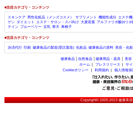
■注目カテゴリ・コンテンツ
スキンケア
男性化粧品（メンズコスメ）
サプリメント
機能性成分
エステ機
ゲン
ダイエット
エステ・サロン・スパ向け
大麦若葉
アルファリポ酸(αリポ
テイン
ブルーベリー
豆乳
寒天
車椅子
■注目カテゴリ・コンテンツ
決済代行
印刷
健康食品の製造(受託製造)
化粧品
健康食品の原料
美容・化粧
健康食品
│
自然食品
│
健康用品・器具
│
美容
ホーム
|
プレスリリース
|
サイ
Cookieポリシー
|
利用規約
|
個人情報保
Copyright© 2005-2023
健康美容