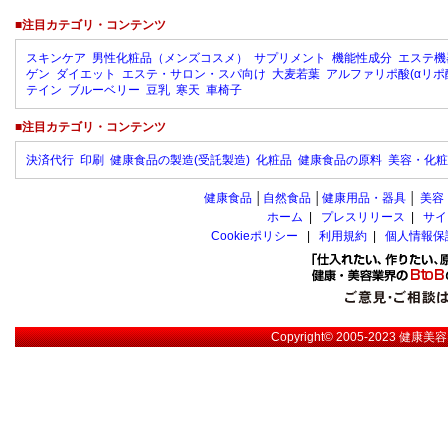
■注目カテゴリ・コンテンツ
スキンケア
男性化粧品（メンズコスメ）
サプリメント
機能性成分
エステ機
ゲン
ダイエット
エステ・サロン・スパ向け
大麦若葉
アルファリポ酸(αリポ
テイン
ブルーベリー
豆乳
寒天
車椅子
■注目カテゴリ・コンテンツ
決済代行
印刷
健康食品の製造(受託製造)
化粧品
健康食品の原料
美容・化粧
健康食品
│
自然食品
│
健康用品・器具
│
美容
ホーム
|
プレスリリース
|
サイ
Cookieポリシー
|
利用規約
|
個人情報保
Copyright© 2005-2023
健康美容