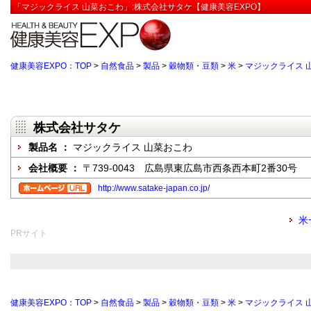
「マジックライス 山菜おこわ」:株式会社サタケ【健康美容EXPO】
健康美容EXPO：TOP
>
自然食品
>
製品
>
穀物類・豆類
>
米
>
マジックライス 
株式会社サタケ
製品名 ：
マジックライス 山菜おこわ
会社概要 ：
〒739-0043 広島県東広島市西条西本町2番30号
http://www.satake-japan.co.jp/
米
PRサイト
健康美容EXPO：TOP
>
自然食品
>
製品
>
穀物類・豆類
>
米
>
マジックライス 