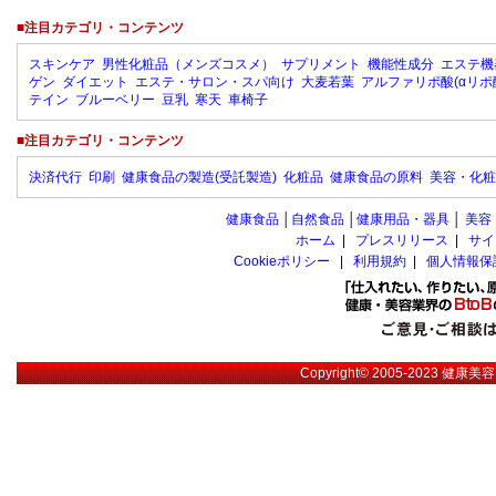
■注目カテゴリ・コンテンツ
スキンケア
男性化粧品（メンズコスメ）
サプリメント
機能性成分
エステ機
ゲン
ダイエット
エステ・サロン・スパ向け
大麦若葉
アルファリポ酸(αリポ
テイン
ブルーベリー
豆乳
寒天
車椅子
■注目カテゴリ・コンテンツ
決済代行
印刷
健康食品の製造(受託製造)
化粧品
健康食品の原料
美容・化粧
健康食品
│
自然食品
│
健康用品・器具
│
美容
ホーム
|
プレスリリース
|
サイ
Cookieポリシー
|
利用規約
|
個人情報保
Copyright© 2005-2023
健康美容