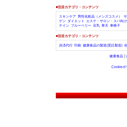
■注目カテゴリ・コンテンツ
スキンケア
男性化粧品（メンズコスメ）
サ
ゲン
ダイエット
エステ・サロン・スパ向け
テイン
ブルーベリー
豆乳
寒天
車椅子
■注目カテゴリ・コンテンツ
決済代行
印刷
健康食品の製造(受託製造)
健康食品
│
Cookie