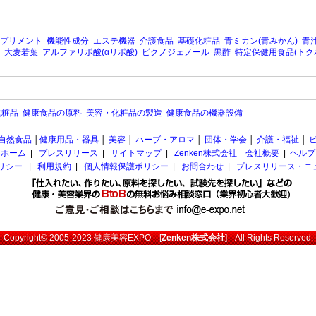
プリメント
機能性成分
エステ機器
介護食品
基礎化粧品
青ミカン(青みかん)
青汁
大麦若葉
アルファリポ酸(αリポ酸)
ピクノジェノール
黒酢
特定保健用食品(トク
化粧品
健康食品の原料
美容・化粧品の製造
健康食品の機器設備
自然食品
│
健康用品・器具
│
美容
│
ハーブ・アロマ
│
団体・学会
│
介護・福祉
│
ホーム
|
プレスリリース
|
サイトマップ
|
Zenken株式会社 会社概要
|
ヘルプ
ポリシー
|
利用規約
|
個人情報保護ポリシー
|
お問合わせ
|
プレスリリース・ニ
Copyright© 2005-2023
健康美容EXPO
[
Zenken株式会社
] All Rights Reserved.