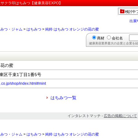
社サクラ印はちみつ【健康美容EXPO】
検討中
出展
ちみつ・ジャム
>
はちみつ
>
純粋 はちみつ オレンジの花の蜜
商材
会社名
健康美容業界最大の企業と企業を結
の花の蜜
台東区千束1丁目1番5号
.co.jp/shop/index.html#mint
はちみつ一覧
インタレストマッチ -
広告の掲載について
ちみつ・ジャム
>
はちみつ
>
純粋 はちみつ オレンジの花の蜜