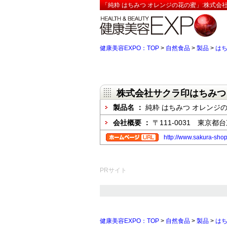
「純粋 はちみつ オレンジの花の蜜」:株式会
健康美容EXPO：TOP
>
自然食品
>
製品
>
は
株式会社サクラ印はちみつ
製品名 ：
純粋 はちみつ オレンジ
会社概要 ：
〒111-0031 東京都
http://www.sakura-shop
PRサイト
健康美容EXPO：TOP
>
自然食品
>
製品
>
は