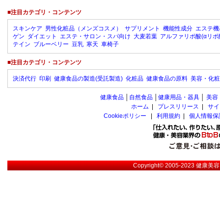
■注目カテゴリ・コンテンツ
スキンケア
男性化粧品（メンズコスメ）
サプリメント
機能性成分
エステ機
ゲン
ダイエット
エステ・サロン・スパ向け
大麦若葉
アルファリポ酸(αリポ
テイン
ブルーベリー
豆乳
寒天
車椅子
■注目カテゴリ・コンテンツ
決済代行
印刷
健康食品の製造(受託製造)
化粧品
健康食品の原料
美容・化粧
健康食品
│
自然食品
│
健康用品・器具
│
美容
ホーム
|
プレスリリース
|
サイ
Cookieポリシー
|
利用規約
|
個人情報保
Copyright© 2005-2023
健康美容