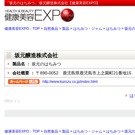
「坂元のはちみつ」:坂元醸造株式会社【健康美容EXPO】
健康美容EXPO：TOP
>
自然食品
>
製品
>
はちみつ・ジャム
>
はちみつ
>
坂元
坂元醸造株式会社
製品名 ：
坂元のはちみつ
会社概要 ：
〒890-0052 鹿児島県鹿児島市上之園町21番地15
http://www.kurozu.co.jp/index.html
は
PRサイト
健康美容EXPO：TOP
>
自然食品
>
製品
>
はちみつ・ジャム
>
はちみつ
>
坂元