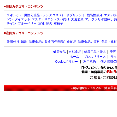
■注目カテゴリ・コンテンツ
スキンケア
男性化粧品（メンズコスメ）
サプリメント
機能性成分
エステ機
ゲン
ダイエット
エステ・サロン・スパ向け
大麦若葉
アルファリポ酸(αリポ
テイン
ブルーベリー
豆乳
寒天
車椅子
■注目カテゴリ・コンテンツ
決済代行
印刷
健康食品の製造(受託製造)
化粧品
健康食品の原料
美容・化粧
健康食品
│
自然食品
│
健康用品・器具
│
美容
ホーム
|
プレスリリース
|
サイ
Cookieポリシー
|
利用規約
|
個人情報保
Copyright© 2005-2023
健康美容