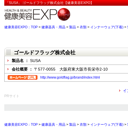
「SUSA」:ゴールドフラッグ株式会社【健康美容EXPO】
健康美容EXPO：TOP
>
健康器具・用品
>
製品
>
衣類
>
インナーウェア(下着)
>
ゴールドフラッグ株式会社
製品名 ：
SUSA
会社概要 ：
〒577-0055 大阪府東大阪市長栄寺2-10
http://www.goldflag.jp/brand/index.html
イ
PRサイト
健康美容EXPO：TOP
>
健康器具・用品
>
製品
>
衣類
>
インナーウェア(下着)
>