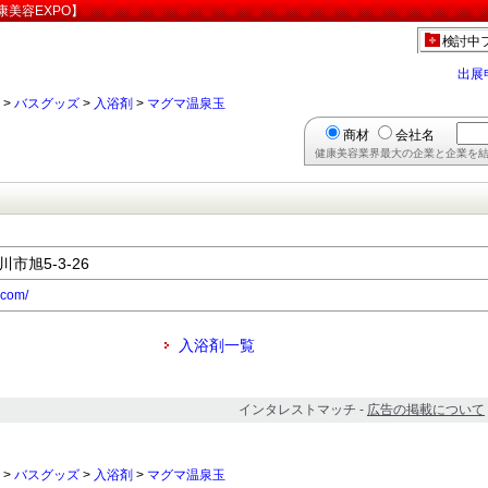
美容EXPO】
検討中
出展
>
バスグッズ
>
入浴剤
>
マグマ温泉玉
商材
会社名
健康美容業界最大の企業と企業を結
川市旭5-3-26
.com/
入浴剤一覧
インタレストマッチ -
広告の掲載について
>
バスグッズ
>
入浴剤
>
マグマ温泉玉