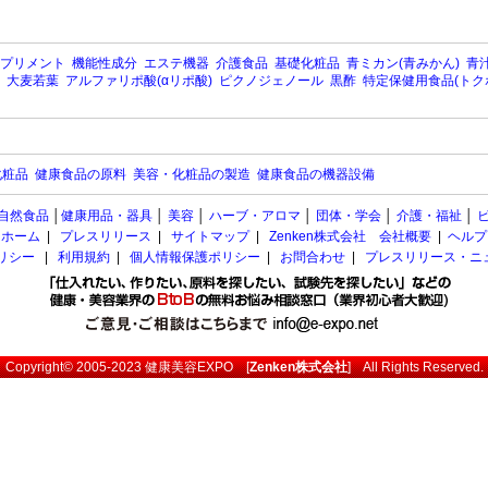
プリメント
機能性成分
エステ機器
介護食品
基礎化粧品
青ミカン(青みかん)
青汁
大麦若葉
アルファリポ酸(αリポ酸)
ピクノジェノール
黒酢
特定保健用食品(トク
化粧品
健康食品の原料
美容・化粧品の製造
健康食品の機器設備
自然食品
│
健康用品・器具
│
美容
│
ハーブ・アロマ
│
団体・学会
│
介護・福祉
│
ホーム
|
プレスリリース
|
サイトマップ
|
Zenken株式会社 会社概要
|
ヘルプ
ポリシー
|
利用規約
|
個人情報保護ポリシー
|
お問合わせ
|
プレスリリース・ニ
Copyright© 2005-2023
健康美容EXPO
[
Zenken株式会社
] All Rights Reserved.