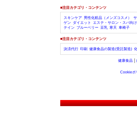
■注目カテゴリ・コンテンツ
スキンケア
男性化粧品（メンズコスメ）
サ
ゲン
ダイエット
エステ・サロン・スパ向け
テイン
ブルーベリー
豆乳
寒天
車椅子
■注目カテゴリ・コンテンツ
決済代行
印刷
健康食品の製造(受託製造)
健康食品
│
Cookie