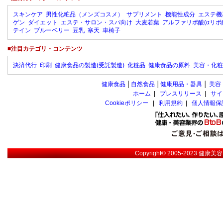
スキンケア
男性化粧品（メンズコスメ）
サプリメント
機能性成分
エステ機
ゲン
ダイエット
エステ・サロン・スパ向け
大麦若葉
アルファリポ酸(αリポ
テイン
ブルーベリー
豆乳
寒天
車椅子
■注目カテゴリ・コンテンツ
決済代行
印刷
健康食品の製造(受託製造)
化粧品
健康食品の原料
美容・化粧
健康食品
│
自然食品
│
健康用品・器具
│
美容
ホーム
|
プレスリリース
|
サイ
Cookieポリシー
|
利用規約
|
個人情報保
Copyright© 2005-2023
健康美容