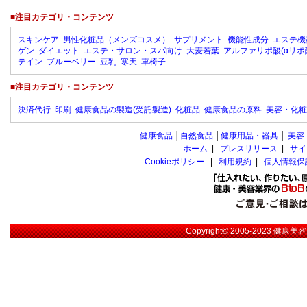
■注目カテゴリ・コンテンツ
スキンケア
男性化粧品（メンズコスメ）
サプリメント
機能性成分
エステ機
ゲン
ダイエット
エステ・サロン・スパ向け
大麦若葉
アルファリポ酸(αリポ
テイン
ブルーベリー
豆乳
寒天
車椅子
■注目カテゴリ・コンテンツ
決済代行
印刷
健康食品の製造(受託製造)
化粧品
健康食品の原料
美容・化粧
健康食品
│
自然食品
│
健康用品・器具
│
美容
ホーム
|
プレスリリース
|
サイ
Cookieポリシー
|
利用規約
|
個人情報保
Copyright© 2005-2023
健康美容