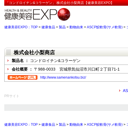
「コンドロイチン&コラーゲン」:株式会社小梨商店【健康美容EXPO】
健康美容EXPO：TOP
>
健康食品
>
製品
>
動物由来
>
ASCP鮫軟骨(サメ軟骨)
>
株式会社小梨商店
製品名 ：
コンドロイチン&コラーゲン
会社概要 ：
〒988-0033 宮城県気仙沼市川口町２丁目71-1
http://www.samenankotsu.biz/
A
PRサイト
健康美容EXPO：TOP
>
健康食品
>
製品
>
動物由来
>
ASCP鮫軟骨(サメ軟骨)
>