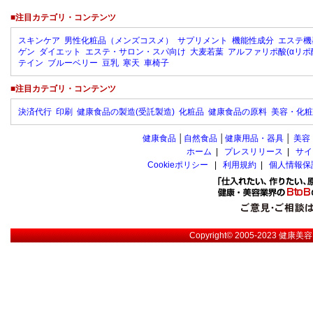
■注目カテゴリ・コンテンツ
スキンケア
男性化粧品（メンズコスメ）
サプリメント
機能性成分
エステ機
ゲン
ダイエット
エステ・サロン・スパ向け
大麦若葉
アルファリポ酸(αリポ
テイン
ブルーベリー
豆乳
寒天
車椅子
■注目カテゴリ・コンテンツ
決済代行
印刷
健康食品の製造(受託製造)
化粧品
健康食品の原料
美容・化粧
健康食品
│
自然食品
│
健康用品・器具
│
美容
ホーム
|
プレスリリース
|
サイ
Cookieポリシー
|
利用規約
|
個人情報保
Copyright© 2005-2023
健康美容