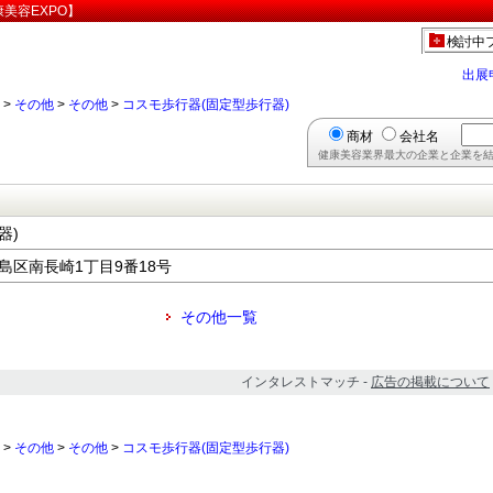
美容EXPO】
検討中
出展
>
その他
>
その他
>
コスモ歩行器(固定型歩行器)
商材
会社名
健康美容業界最大の企業と企業を結
器)
豊島区南長崎1丁目9番18号
その他一覧
インタレストマッチ -
広告の掲載について
>
その他
>
その他
>
コスモ歩行器(固定型歩行器)