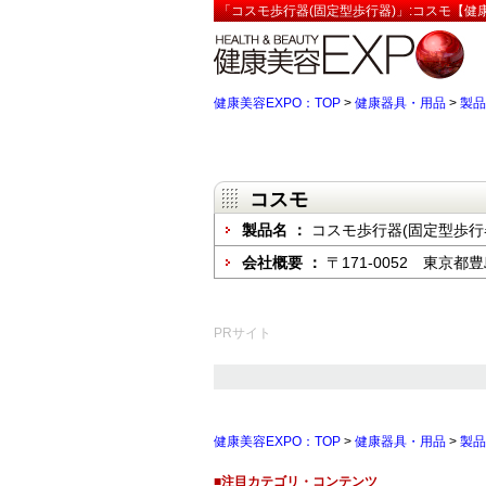
「コスモ歩行器(固定型歩行器)」:コスモ【健康
健康美容EXPO：TOP
>
健康器具・用品
>
製品
コスモ
製品名 ：
コスモ歩行器(固定型歩行
会社概要 ：
〒171-0052 東京都
PRサイト
健康美容EXPO：TOP
>
健康器具・用品
>
製品
■注目カテゴリ・コンテンツ