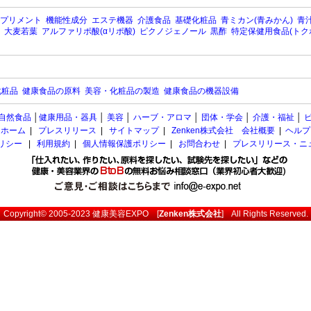
プリメント
機能性成分
エステ機器
介護食品
基礎化粧品
青ミカン(青みかん)
青汁
大麦若葉
アルファリポ酸(αリポ酸)
ピクノジェノール
黒酢
特定保健用食品(トク
化粧品
健康食品の原料
美容・化粧品の製造
健康食品の機器設備
自然食品
│
健康用品・器具
│
美容
│
ハーブ・アロマ
│
団体・学会
│
介護・福祉
│
ホーム
|
プレスリリース
|
サイトマップ
|
Zenken株式会社 会社概要
|
ヘルプ
ポリシー
|
利用規約
|
個人情報保護ポリシー
|
お問合わせ
|
プレスリリース・ニ
Copyright© 2005-2023
健康美容EXPO
[
Zenken株式会社
] All Rights Reserved.