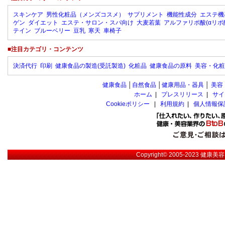
スキンケア
男性化粧品（メンズコスメ）
サプリメント
機能性成分
エステ機
ゲン
ダイエット
エステ・サロン・スパ向け
大麦若葉
アルファリポ酸(αリポ
テイン
ブルーベリー
豆乳
寒天
車椅子
■注目カテゴリ・コンテンツ
決済代行
印刷
健康食品の製造(受託製造)
化粧品
健康食品の原料
美容・化粧
健康食品
│
自然食品
│
健康用品・器具
│
美容
ホーム
|
プレスリリース
|
サイ
Cookieポリシー
|
利用規約
|
個人情報保
Copyright© 2005-2023
健康美容