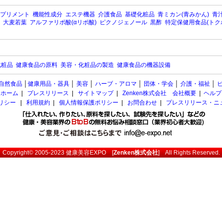
プリメント
機能性成分
エステ機器
介護食品
基礎化粧品
青ミカン(青みかん)
青汁
大麦若葉
アルファリポ酸(αリポ酸)
ピクノジェノール
黒酢
特定保健用食品(トク
化粧品
健康食品の原料
美容・化粧品の製造
健康食品の機器設備
自然食品
│
健康用品・器具
│
美容
│
ハーブ・アロマ
│
団体・学会
│
介護・福祉
│
ホーム
|
プレスリリース
|
サイトマップ
|
Zenken株式会社 会社概要
|
ヘルプ
ポリシー
|
利用規約
|
個人情報保護ポリシー
|
お問合わせ
|
プレスリリース・ニ
Copyright© 2005-2023
健康美容EXPO
[
Zenken株式会社
] All Rights Reserved.