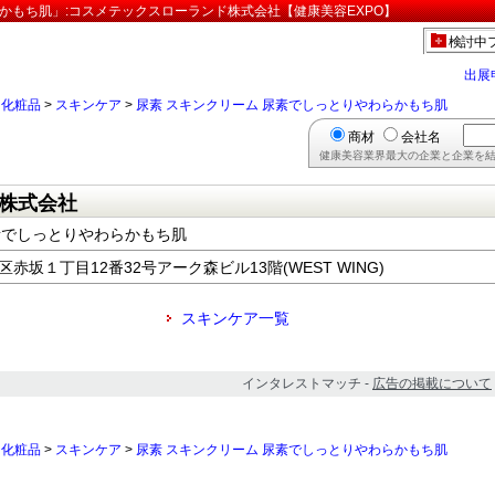
かもち肌」:コスメテックスローランド株式会社【健康美容EXPO】
検討中
出展
>
化粧品
>
スキンケア
>
尿素 スキンクリーム 尿素でしっとりやわらかもち肌
商材
会社名
健康美容業界最大の企業と企業を結
株式会社
素でしっとりやわらかもち肌
港区赤坂１丁目12番32号アーク森ビル13階(WEST WING)
スキンケア一覧
インタレストマッチ -
広告の掲載について
>
化粧品
>
スキンケア
>
尿素 スキンクリーム 尿素でしっとりやわらかもち肌