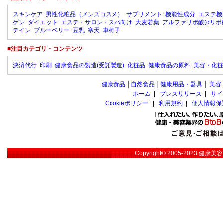
スキンケア
男性化粧品（メンズコスメ）
サプリメント
機能性成分
エステ機
ゲン
ダイエット
エステ・サロン・スパ向け
大麦若葉
アルファリポ酸(αリポ
テイン
ブルーベリー
豆乳
寒天
車椅子
■注目カテゴリ・コンテンツ
決済代行
印刷
健康食品の製造(受託製造)
化粧品
健康食品の原料
美容・化粧
健康食品
│
自然食品
│
健康用品・器具
│
美容
ホーム
|
プレスリリース
|
サイ
Cookieポリシー
|
利用規約
|
個人情報保
Copyright© 2005-2023
健康美容