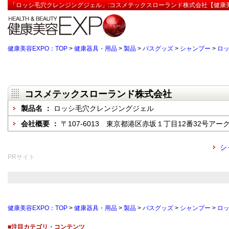
「ロッシ毛穴クレンジングジェル」:コスメテックスローランド株式会社【健康美
健康美容EXPO：TOP
>
健康器具・用品
>
製品
>
バスグッズ
>
シャンプー
>
ロ
コスメテックスローランド株式会社
製品名 ：
ロッシ毛穴クレンジングジェル
会社概要 ：
〒107-6013 東京都港区赤坂１丁目12番32号アーク森
シ
PRサイト
健康美容EXPO：TOP
>
健康器具・用品
>
製品
>
バスグッズ
>
シャンプー
>
ロ
■注目カテゴリ・コンテンツ