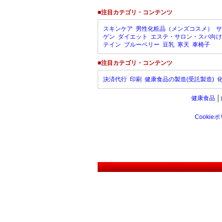
■注目カテゴリ・コンテンツ
スキンケア
男性化粧品（メンズコスメ）
サ
ゲン
ダイエット
エステ・サロン・スパ向け
テイン
ブルーベリー
豆乳
寒天
車椅子
■注目カテゴリ・コンテンツ
決済代行
印刷
健康食品の製造(受託製造)
健康食品
│
Cookie