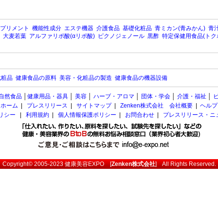
プリメント
機能性成分
エステ機器
介護食品
基礎化粧品
青ミカン(青みかん)
青汁
大麦若葉
アルファリポ酸(αリポ酸)
ピクノジェノール
黒酢
特定保健用食品(トク
化粧品
健康食品の原料
美容・化粧品の製造
健康食品の機器設備
自然食品
│
健康用品・器具
│
美容
│
ハーブ・アロマ
│
団体・学会
│
介護・福祉
│
ホーム
|
プレスリリース
|
サイトマップ
|
Zenken株式会社 会社概要
|
ヘルプ
ポリシー
|
利用規約
|
個人情報保護ポリシー
|
お問合わせ
|
プレスリリース・ニ
Copyright© 2005-2023
健康美容EXPO
[
Zenken株式会社
] All Rights Reserved.