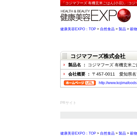
「コジマフーズ 有機玄米ごはん(小豆)」:コ
健康美容EXPO：TOP
>
自然食品
>
製品
>
穀
コジマフーズ株式会社
製品名 ：
コジマフーズ 有機玄米ご
会社概要 ：
〒457-0011 愛知県
http://www.kojimafoods
PRサイト
健康美容EXPO：TOP
>
自然食品
>
製品
>
穀