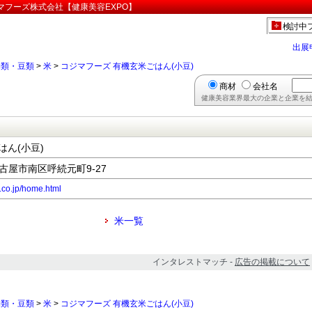
ジマフーズ株式会社【健康美容EXPO】
検討中
出展
物類・豆類
>
米
>
コジマフーズ 有機玄米ごはん(小豆)
商材
会社名
健康美容業界最大の企業と企業を結
はん(小豆)
名古屋市南区呼続元町9-27
.co.jp/home.html
米一覧
インタレストマッチ -
広告の掲載について
物類・豆類
>
米
>
コジマフーズ 有機玄米ごはん(小豆)