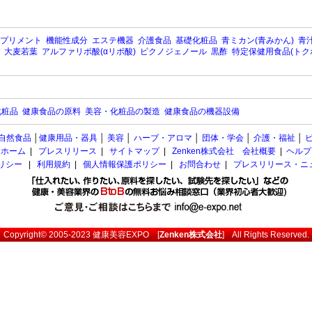
プリメント
機能性成分
エステ機器
介護食品
基礎化粧品
青ミカン(青みかん)
青汁
大麦若葉
アルファリポ酸(αリポ酸)
ピクノジェノール
黒酢
特定保健用食品(トク
化粧品
健康食品の原料
美容・化粧品の製造
健康食品の機器設備
自然食品
│
健康用品・器具
│
美容
│
ハーブ・アロマ
│
団体・学会
│
介護・福祉
│
ホーム
|
プレスリリース
|
サイトマップ
|
Zenken株式会社 会社概要
|
ヘルプ
ポリシー
|
利用規約
|
個人情報保護ポリシー
|
お問合わせ
|
プレスリリース・ニ
Copyright© 2005-2023
健康美容EXPO
[
Zenken株式会社
] All Rights Reserved.