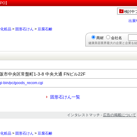
PO】
検討中
出展
>
化粧品
>
固形石けん
>
豆腐石鹸
商材
会社名
健康美容業界最大の企業と企業を結
大阪市中央区常盤町1-3-8 中央大通 FNビル22F
cgi-bin/pc/goods_recom.cgi
固形石けん一覧
インタレストマッチ -
広告の掲載について
>
化粧品
>
固形石けん
>
豆腐石鹸