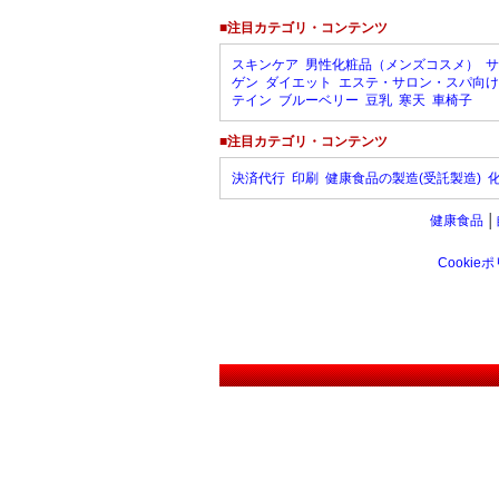
■注目カテゴリ・コンテンツ
スキンケア
男性化粧品（メンズコスメ）
サ
ゲン
ダイエット
エステ・サロン・スパ向け
テイン
ブルーベリー
豆乳
寒天
車椅子
■注目カテゴリ・コンテンツ
決済代行
印刷
健康食品の製造(受託製造)
健康食品
│
Cookie