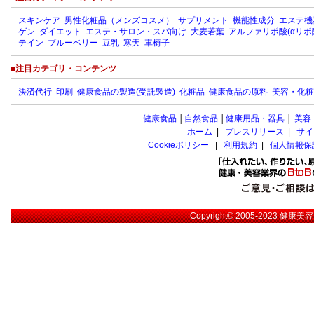
スキンケア
男性化粧品（メンズコスメ）
サプリメント
機能性成分
エステ機
ゲン
ダイエット
エステ・サロン・スパ向け
大麦若葉
アルファリポ酸(αリポ
テイン
ブルーベリー
豆乳
寒天
車椅子
■注目カテゴリ・コンテンツ
決済代行
印刷
健康食品の製造(受託製造)
化粧品
健康食品の原料
美容・化粧
健康食品
│
自然食品
│
健康用品・器具
│
美容
ホーム
|
プレスリリース
|
サイ
Cookieポリシー
|
利用規約
|
個人情報保
Copyright© 2005-2023
健康美容