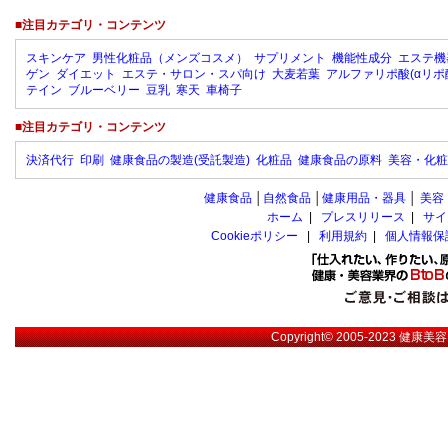
■注目カテゴリ・コンテンツ
スキンケア
男性化粧品（メンズコスメ）
サプリメント
機能性成分
エステ機
ゲン
ダイエット
エステ・サロン・スパ向け
大麦若葉
アルファリポ酸(αリポ
テイン
ブルーベリー
豆乳
寒天
車椅子
■注目カテゴリ・コンテンツ
決済代行
印刷
健康食品の製造(受託製造)
化粧品
健康食品の原料
美容・化粧
健康食品
│
自然食品
│
健康用品・器具
│
美容
ホーム
|
プレスリリース
|
サイ
Cookieポリシー
|
利用規約
|
個人情報保
Copyright© 2005-2023
健康美容