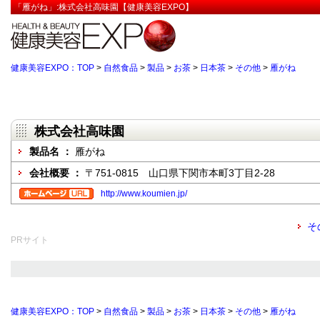
「雁がね」:株式会社高味園【健康美容EXPO】
健康美容EXPO：TOP
>
自然食品
>
製品
>
お茶
>
日本茶
>
その他
>
雁がね
株式会社高味園
製品名 ：
雁がね
会社概要 ：
〒751-0815 山口県下関市本町3丁目2-28
http://www.koumien.jp/
そ
PRサイト
健康美容EXPO：TOP
>
自然食品
>
製品
>
お茶
>
日本茶
>
その他
>
雁がね