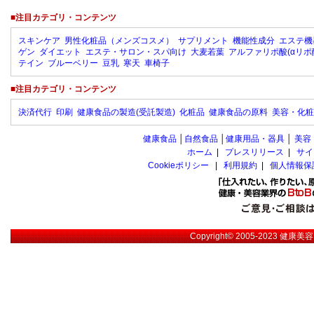
■注目カテゴリ・コンテンツ
スキンケア
男性化粧品（メンズコスメ）
サプリメント
機能性成分
エステ機
ゲン
ダイエット
エステ・サロン・スパ向け
大麦若葉
アルファリポ酸(αリポ
テイン
ブルーベリー
豆乳
寒天
車椅子
■注目カテゴリ・コンテンツ
決済代行
印刷
健康食品の製造(受託製造)
化粧品
健康食品の原料
美容・化粧
健康食品
│
自然食品
│
健康用品・器具
│
美容
ホーム
|
プレスリリース
|
サイ
Cookieポリシー
|
利用規約
|
個人情報保
Copyright© 2005-2023
健康美容