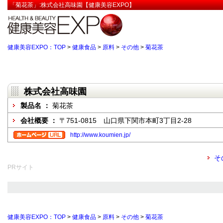
「菊花茶」:株式会社高味園【健康美容EXPO】
健康美容EXPO：TOP
>
健康食品
>
原料
>
その他
>
菊花茶
株式会社高味園
製品名 ：
菊花茶
会社概要 ：
〒751-0815 山口県下関市本町3丁目2-28
http://www.koumien.jp/
そ
PRサイト
健康美容EXPO：TOP
>
健康食品
>
原料
>
その他
>
菊花茶