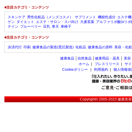
■注目カテゴリ・コンテンツ
スキンケア
男性化粧品（メンズコスメ）
サプリメント
機能性成分
エステ機
ゲン
ダイエット
エステ・サロン・スパ向け
大麦若葉
アルファリポ酸(αリポ
テイン
ブルーベリー
豆乳
寒天
車椅子
■注目カテゴリ・コンテンツ
決済代行
印刷
健康食品の製造(受託製造)
化粧品
健康食品の原料
美容・化粧
健康食品
│
自然食品
│
健康用品・器具
│
美容
ホーム
|
プレスリリース
|
サイ
Cookieポリシー
|
利用規約
|
個人情報保
Copyright© 2005-2023
健康美容