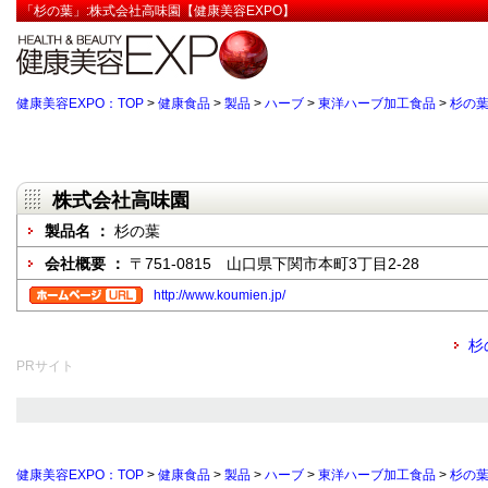
「杉の葉」:株式会社高味園【健康美容EXPO】
健康美容EXPO：TOP
>
健康食品
>
製品
>
ハーブ
>
東洋ハーブ加工食品
>
杉の
株式会社高味園
製品名 ：
杉の葉
会社概要 ：
〒751-0815 山口県下関市本町3丁目2-28
http://www.koumien.jp/
杉
PRサイト
健康美容EXPO：TOP
>
健康食品
>
製品
>
ハーブ
>
東洋ハーブ加工食品
>
杉の