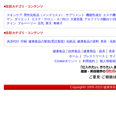
■注目カテゴリ・コンテンツ
スキンケア
男性化粧品（メンズコスメ）
サプリメント
機能性成分
エステ機
ゲン
ダイエット
エステ・サロン・スパ向け
大麦若葉
アルファリポ酸(αリポ
テイン
ブルーベリー
豆乳
寒天
車椅子
■注目カテゴリ・コンテンツ
決済代行
印刷
健康食品の製造(受託製造)
化粧品
健康食品の原料
美容・化粧
健康食品
│
自然食品
│
健康用品・器具
│
美容
ホーム
|
プレスリリース
|
サイ
Cookieポリシー
|
利用規約
|
個人情報保
Copyright© 2005-2023
健康美容