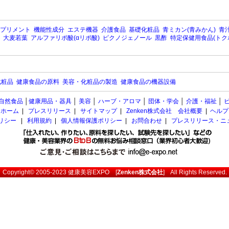
プリメント
機能性成分
エステ機器
介護食品
基礎化粧品
青ミカン(青みかん)
青汁
大麦若葉
アルファリポ酸(αリポ酸)
ピクノジェノール
黒酢
特定保健用食品(トク
化粧品
健康食品の原料
美容・化粧品の製造
健康食品の機器設備
自然食品
│
健康用品・器具
│
美容
│
ハーブ・アロマ
│
団体・学会
│
介護・福祉
│
ホーム
|
プレスリリース
|
サイトマップ
|
Zenken株式会社 会社概要
|
ヘルプ
ポリシー
|
利用規約
|
個人情報保護ポリシー
|
お問合わせ
|
プレスリリース・ニ
Copyright© 2005-2023
健康美容EXPO
[
Zenken株式会社
] All Rights Reserved.