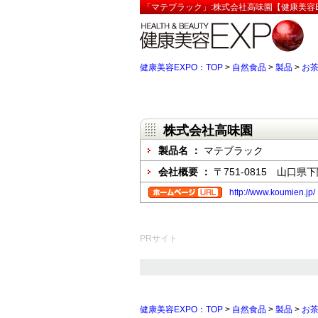
「マテブラック」:株式会社高味園【健康美容E
健康美容EXPO：TOP
>
自然食品
>
製品
>
お
株式会社高味園
製品名 ：
マテブラック
会社概要 ：
〒751-0815 山口県
http://www.koumien.jp/
PRサイト
健康美容EXPO：TOP
>
自然食品
>
製品
>
お