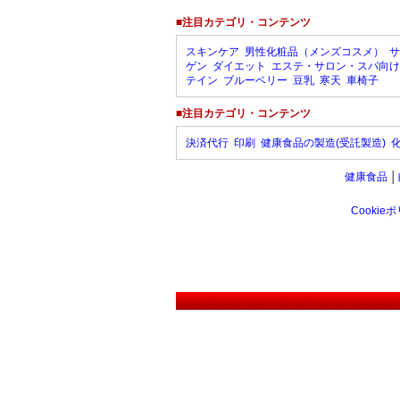
■注目カテゴリ・コンテンツ
スキンケア
男性化粧品（メンズコスメ）
サ
ゲン
ダイエット
エステ・サロン・スパ向け
テイン
ブルーベリー
豆乳
寒天
車椅子
■注目カテゴリ・コンテンツ
決済代行
印刷
健康食品の製造(受託製造)
健康食品
│
Cookie