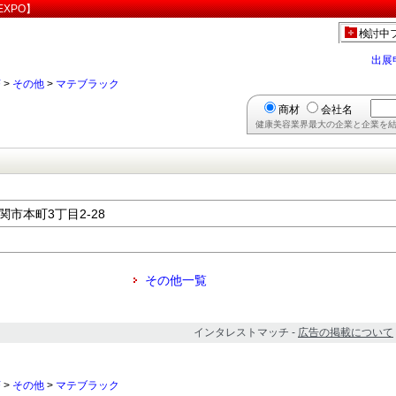
XPO】
検討中
出展
茶
>
その他
>
マテブラック
商材
会社名
健康美容業界最大の企業と企業を結
下関市本町3丁目2-28
その他一覧
インタレストマッチ -
広告の掲載について
茶
>
その他
>
マテブラック