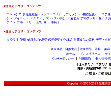
■注目カテゴリ・コンテンツ
スキンケア
男性化粧品（メンズコスメ）
サプリメント
機能性成分
エステ機
ゲン
ダイエット
エステ・サロン・スパ向け
大麦若葉
アルファリポ酸(αリポ
テイン
ブルーベリー
豆乳
寒天
車椅子
■注目カテゴリ・コンテンツ
決済代行
印刷
健康食品の製造(受託製造)
化粧品
健康食品の原料
美容・化粧
健康食品
│
自然食品
│
健康用品・器具
│
美容
ホーム
|
プレスリリース
|
サイ
Cookieポリシー
|
利用規約
|
個人情報保
Copyright© 2005-2023
健康美容