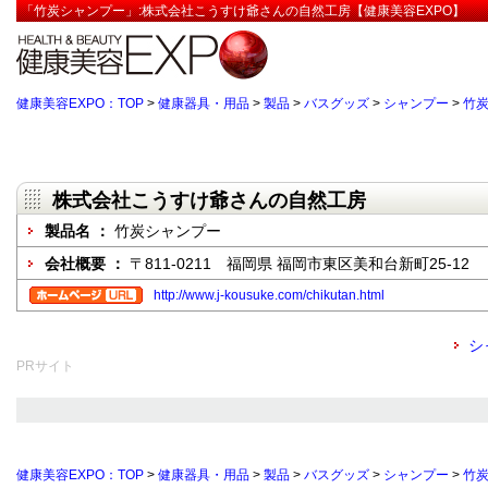
「竹炭シャンプー」:株式会社こうすけ爺さんの自然工房【健康美容EXPO】
健康美容EXPO：TOP
>
健康器具・用品
>
製品
>
バスグッズ
>
シャンプー
>
竹
株式会社こうすけ爺さんの自然工房
製品名 ：
竹炭シャンプー
会社概要 ：
〒811-0211 福岡県 福岡市東区美和台新町25-12
http://www.j-kousuke.com/chikutan.html
シ
PRサイト
健康美容EXPO：TOP
>
健康器具・用品
>
製品
>
バスグッズ
>
シャンプー
>
竹