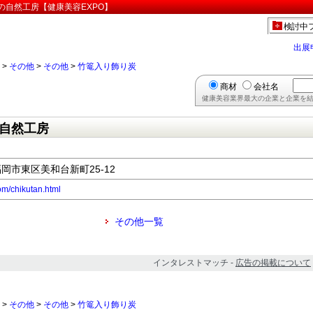
の自然工房【健康美容EXPO】
検討中
出展
>
その他
>
その他
>
竹篭入り飾り炭
商材
会社名
健康美容業界最大の企業と企業を結
自然工房
 福岡市東区美和台新町25-12
om/chikutan.html
その他一覧
インタレストマッチ -
広告の掲載について
>
その他
>
その他
>
竹篭入り飾り炭