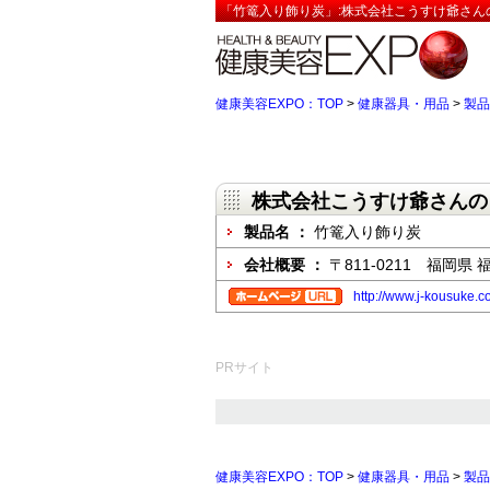
「竹篭入り飾り炭」:株式会社こうすけ爺さん
健康美容EXPO：TOP
>
健康器具・用品
>
製品
株式会社こうすけ爺さんの
製品名 ：
竹篭入り飾り炭
会社概要 ：
〒811-0211 福岡県
http://www.j-kousuke.c
PRサイト
健康美容EXPO：TOP
>
健康器具・用品
>
製品