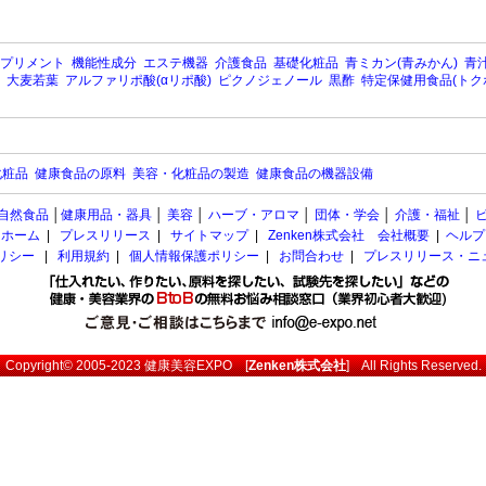
プリメント
機能性成分
エステ機器
介護食品
基礎化粧品
青ミカン(青みかん)
青汁
大麦若葉
アルファリポ酸(αリポ酸)
ピクノジェノール
黒酢
特定保健用食品(トク
化粧品
健康食品の原料
美容・化粧品の製造
健康食品の機器設備
自然食品
│
健康用品・器具
│
美容
│
ハーブ・アロマ
│
団体・学会
│
介護・福祉
│
ホーム
|
プレスリリース
|
サイトマップ
|
Zenken株式会社 会社概要
|
ヘルプ
ポリシー
|
利用規約
|
個人情報保護ポリシー
|
お問合わせ
|
プレスリリース・ニ
Copyright© 2005-2023
健康美容EXPO
[
Zenken株式会社
] All Rights Reserved.