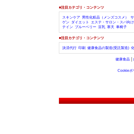
■注目カテゴリ・コンテンツ
スキンケア
男性化粧品（メンズコスメ）
サ
ゲン
ダイエット
エステ・サロン・スパ向け
テイン
ブルーベリー
豆乳
寒天
車椅子
■注目カテゴリ・コンテンツ
決済代行
印刷
健康食品の製造(受託製造)
健康食品
│
Cookie