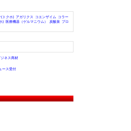
(トクホ)
アガリクス
コエンザイム
コラー
ホ)
医療機器（ゲルマニウム）
炭酸泉
プロ
ビジネス商材
ュース受付