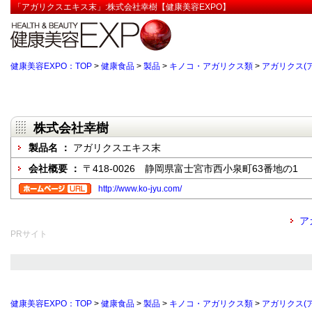
「アガリクスエキス末」:株式会社幸樹【健康美容EXPO】
健康美容EXPO：TOP
>
健康食品
>
製品
>
キノコ・アガリクス類
>
アガリクス(
株式会社幸樹
製品名 ：
アガリクスエキス末
会社概要 ：
〒418-0026 静岡県富士宮市西小泉町63番地の1
http://www.ko-jyu.com/
ア
PRサイト
健康美容EXPO：TOP
>
健康食品
>
製品
>
キノコ・アガリクス類
>
アガリクス(