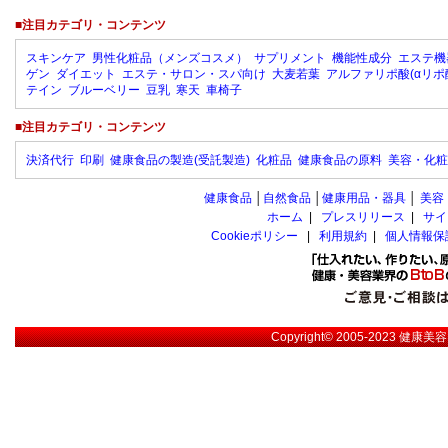
■注目カテゴリ・コンテンツ
スキンケア
男性化粧品（メンズコスメ）
サプリメント
機能性成分
エステ機
ゲン
ダイエット
エステ・サロン・スパ向け
大麦若葉
アルファリポ酸(αリポ
テイン
ブルーベリー
豆乳
寒天
車椅子
■注目カテゴリ・コンテンツ
決済代行
印刷
健康食品の製造(受託製造)
化粧品
健康食品の原料
美容・化粧
健康食品
│
自然食品
│
健康用品・器具
│
美容
ホーム
|
プレスリリース
|
サイ
Cookieポリシー
|
利用規約
|
個人情報保
Copyright© 2005-2023
健康美容