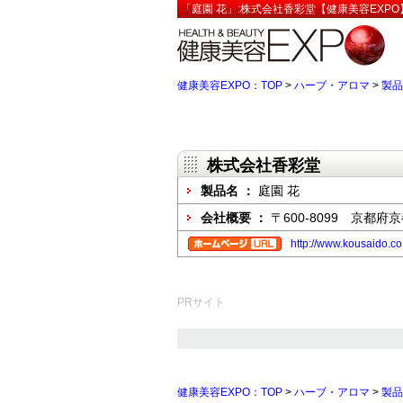
「庭園 花」:株式会社香彩堂【健康美容EXPO
健康美容EXPO：TOP
>
ハーブ・アロマ
>
製品
株式会社香彩堂
製品名 ：
庭園 花
会社概要 ：
〒600-8099 京都
http://www.kousaido.co.
PRサイト
健康美容EXPO：TOP
>
ハーブ・アロマ
>
製品