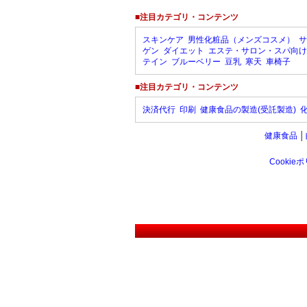
■注目カテゴリ・コンテンツ
スキンケア
男性化粧品（メンズコスメ）
サ
ゲン
ダイエット
エステ・サロン・スパ向け
テイン
ブルーベリー
豆乳
寒天
車椅子
■注目カテゴリ・コンテンツ
決済代行
印刷
健康食品の製造(受託製造)
健康食品
│
Cookie