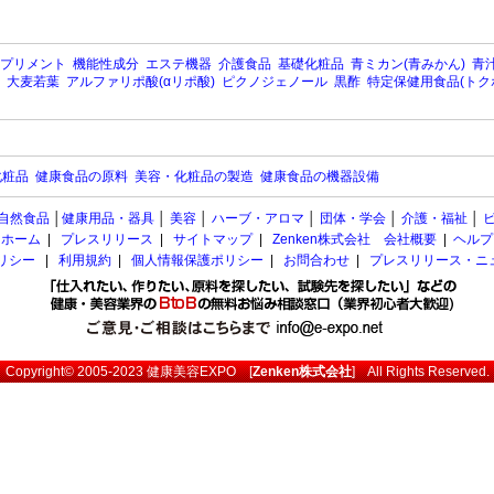
プリメント
機能性成分
エステ機器
介護食品
基礎化粧品
青ミカン(青みかん)
青汁
大麦若葉
アルファリポ酸(αリポ酸)
ピクノジェノール
黒酢
特定保健用食品(トク
化粧品
健康食品の原料
美容・化粧品の製造
健康食品の機器設備
自然食品
│
健康用品・器具
│
美容
│
ハーブ・アロマ
│
団体・学会
│
介護・福祉
│
ホーム
|
プレスリリース
|
サイトマップ
|
Zenken株式会社 会社概要
|
ヘルプ
ポリシー
|
利用規約
|
個人情報保護ポリシー
|
お問合わせ
|
プレスリリース・ニ
Copyright© 2005-2023
健康美容EXPO
[
Zenken株式会社
] All Rights Reserved.