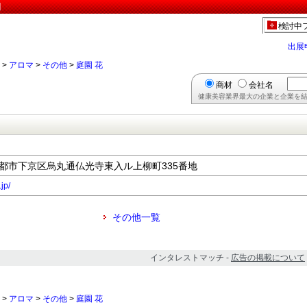
】
検討中
出展
>
アロマ
>
その他
>
庭園 花
商材
会社名
健康美容業界最大の企業と企業を結
府京都市下京区烏丸通仏光寺東入ル上柳町335番地
jp/
その他一覧
インタレストマッチ -
広告の掲載について
>
アロマ
>
その他
>
庭園 花