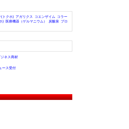
(トクホ)
アガリクス
コエンザイム
コラー
ホ)
医療機器（ゲルマニウム）
炭酸泉
プロ
ビジネス商材
ュース受付