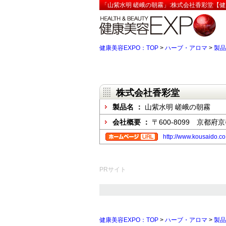
「山紫水明 嵯峨の朝霧」:株式会社香彩堂【健
健康美容EXPO：TOP
>
ハーブ・アロマ
>
製品
株式会社香彩堂
製品名 ：
山紫水明 嵯峨の朝霧
会社概要 ：
〒600-8099 京都
http://www.kousaido.co.
PRサイト
健康美容EXPO：TOP
>
ハーブ・アロマ
>
製品