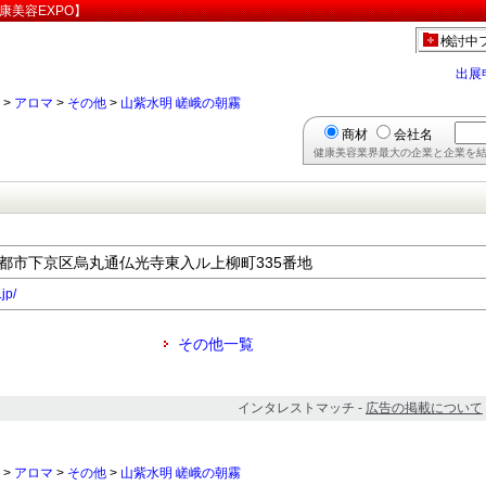
康美容EXPO】
検討中
出展
>
アロマ
>
その他
>
山紫水明 嵯峨の朝霧
商材
会社名
健康美容業界最大の企業と企業を結
府京都市下京区烏丸通仏光寺東入ル上柳町335番地
jp/
その他一覧
インタレストマッチ -
広告の掲載について
>
アロマ
>
その他
>
山紫水明 嵯峨の朝霧