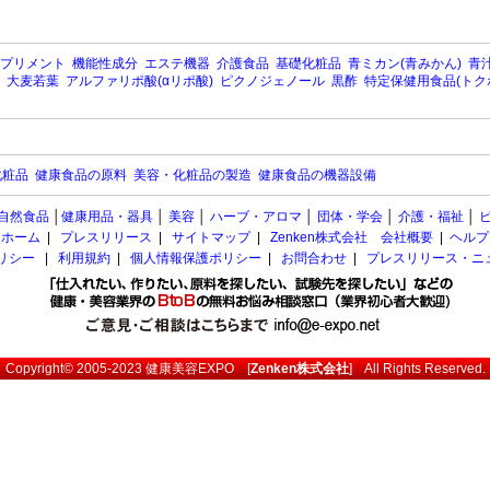
プリメント
機能性成分
エステ機器
介護食品
基礎化粧品
青ミカン(青みかん)
青汁
大麦若葉
アルファリポ酸(αリポ酸)
ピクノジェノール
黒酢
特定保健用食品(トク
化粧品
健康食品の原料
美容・化粧品の製造
健康食品の機器設備
自然食品
│
健康用品・器具
│
美容
│
ハーブ・アロマ
│
団体・学会
│
介護・福祉
│
ホーム
|
プレスリリース
|
サイトマップ
|
Zenken株式会社 会社概要
|
ヘルプ
ポリシー
|
利用規約
|
個人情報保護ポリシー
|
お問合わせ
|
プレスリリース・ニ
Copyright© 2005-2023
健康美容EXPO
[
Zenken株式会社
] All Rights Reserved.