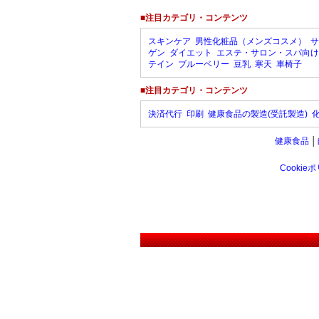
■注目カテゴリ・コンテンツ
スキンケア
男性化粧品（メンズコスメ）
サ
ゲン
ダイエット
エステ・サロン・スパ向け
テイン
ブルーベリー
豆乳
寒天
車椅子
■注目カテゴリ・コンテンツ
決済代行
印刷
健康食品の製造(受託製造)
健康食品
│
Cookie