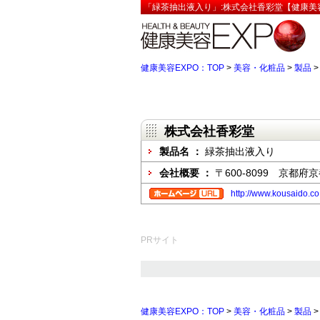
「緑茶抽出液入り」:株式会社香彩堂【健康美容
健康美容EXPO：TOP
>
美容・化粧品
>
製品
株式会社香彩堂
製品名 ：
緑茶抽出液入り
会社概要 ：
〒600-8099 京都
http://www.kousaido.co.
PRサイト
健康美容EXPO：TOP
>
美容・化粧品
>
製品