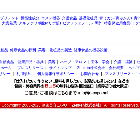
プリメント
機能性成分
エステ機器
介護食品
基礎化粧品
青ミカン(青みかん)
青汁
大麦若葉
アルファリポ酸(αリポ酸)
ピクノジェノール
黒酢
特定保健用食品(トク
化粧品
健康食品の原料
美容・化粧品の製造
健康食品の機器設備
自然食品
│
健康用品・器具
│
美容
│
ハーブ・アロマ
│
団体・学会
│
介護・福祉
│
ホーム
|
プレスリリース
|
サイトマップ
|
Zenken株式会社 会社概要
|
ヘルプ
ポリシー
|
利用規約
|
個人情報保護ポリシー
|
お問合わせ
|
プレスリリース・ニ
Copyright© 2005-2023
健康美容EXPO
[
Zenken株式会社
] All Rights Reserved.