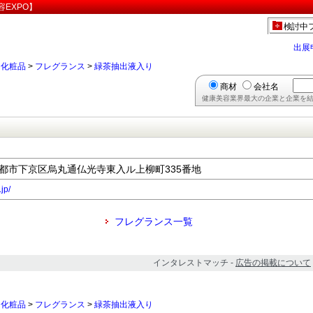
EXPO】
検討中
出展
>
化粧品
>
フレグランス
>
緑茶抽出液入り
商材
会社名
健康美容業界最大の企業と企業を結
府京都市下京区烏丸通仏光寺東入ル上柳町335番地
jp/
フレグランス一覧
インタレストマッチ -
広告の掲載について
>
化粧品
>
フレグランス
>
緑茶抽出液入り