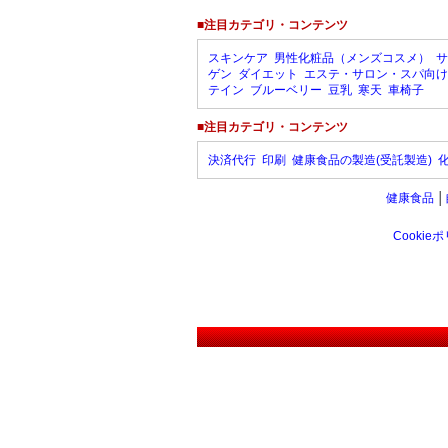
■注目カテゴリ・コンテンツ
スキンケア
男性化粧品（メンズコスメ）
サ
ゲン
ダイエット
エステ・サロン・スパ向け
テイン
ブルーベリー
豆乳
寒天
車椅子
■注目カテゴリ・コンテンツ
決済代行
印刷
健康食品の製造(受託製造)
健康食品
│
Cookie