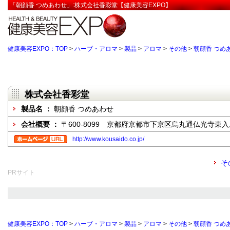
「朝顔香 つめあわせ」:株式会社香彩堂【健康美容EXPO】
健康美容EXPO：TOP
>
ハーブ・アロマ
>
製品
>
アロマ
>
その他
>
朝顔香 つめ
株式会社香彩堂
製品名 ：
朝顔香 つめあわせ
会社概要 ：
〒600-8099 京都府京都市下京区烏丸通仏光寺東入
http://www.kousaido.co.jp/
そ
PRサイト
健康美容EXPO：TOP
>
ハーブ・アロマ
>
製品
>
アロマ
>
その他
>
朝顔香 つめ