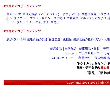
■注目カテゴリ・コンテンツ
スキンケア
男性化粧品（メンズコスメ）
サプリメント
機能性成分
エステ機
ゲン
ダイエット
エステ・サロン・スパ向け
大麦若葉
アルファリポ酸(αリポ
テイン
ブルーベリー
豆乳
寒天
車椅子
■注目カテゴリ・コンテンツ
決済代行
印刷
健康食品の製造(受託製造)
化粧品
健康食品の原料
美容・化粧
健康食品
│
自然食品
│
健康用品・器具
│
美容
ホーム
|
プレスリリース
|
サイ
Cookieポリシー
|
利用規約
|
個人情報保
Copyright© 2005-2023
健康美容