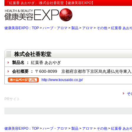
「紅葉香 あおやぎ」:株式会社香彩堂【健康美容EXPO】
健康美容EXPO：TOP
>
ハーブ・アロマ
>
製品
>
アロマ
>
その他
>
紅葉香 あお
株式会社香彩堂
製品名 ：
紅葉香 あおやぎ
会社概要 ：
〒600-8099 京都府京都市下京区烏丸通仏光寺東入
http://www.kousaido.co.jp/
そ
PRサイト
健康美容EXPO：TOP
>
ハーブ・アロマ
>
製品
>
アロマ
>
その他
>
紅葉香 あお