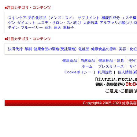
■注目カテゴリ・コンテンツ
スキンケア
男性化粧品（メンズコスメ）
サプリメント
機能性成分
エステ機
ゲン
ダイエット
エステ・サロン・スパ向け
大麦若葉
アルファリポ酸(αリポ
テイン
ブルーベリー
豆乳
寒天
車椅子
■注目カテゴリ・コンテンツ
決済代行
印刷
健康食品の製造(受託製造)
化粧品
健康食品の原料
美容・化粧
健康食品
│
自然食品
│
健康用品・器具
│
美容
ホーム
|
プレスリリース
|
サイ
Cookieポリシー
|
利用規約
|
個人情報保
Copyright© 2005-2023
健康美容