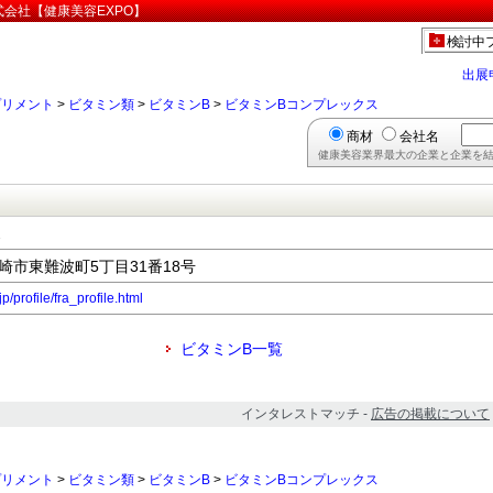
会社【健康美容EXPO】
検討中
出展
プリメント
>
ビタミン類
>
ビタミンB
>
ビタミンBコンプレックス
商材
会社名
健康美容業界最大の企業と企業を結
ス
尼崎市東難波町5丁目31番18号
/profile/fra_profile.html
ビタミンB一覧
インタレストマッチ -
広告の掲載について
プリメント
>
ビタミン類
>
ビタミンB
>
ビタミンBコンプレックス