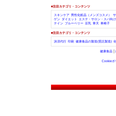
■注目カテゴリ・コンテンツ
スキンケア
男性化粧品（メンズコスメ）
サ
ゲン
ダイエット
エステ・サロン・スパ向け
テイン
ブルーベリー
豆乳
寒天
車椅子
■注目カテゴリ・コンテンツ
決済代行
印刷
健康食品の製造(受託製造)
健康食品
│
Cookie