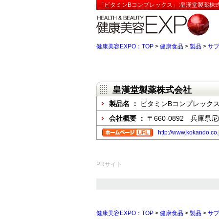
「ビタミンBコンプレックス」:皇漢堂製薬株式
健康美容EXPO：TOP
>
健康食品
>
製品
>
サ
皇漢堂製薬株式会社
製品名 ：
ビタミンBコンプレック
会社概要 ：
〒660-0892 兵庫県
http://www.kokando.co.jp
PRサイト
健康美容EXPO：TOP
>
健康食品
>
製品
>
サ