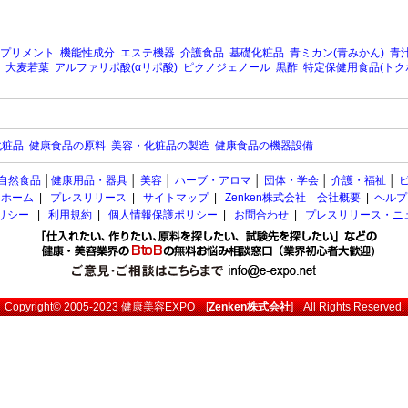
プリメント
機能性成分
エステ機器
介護食品
基礎化粧品
青ミカン(青みかん)
青汁
大麦若葉
アルファリポ酸(αリポ酸)
ピクノジェノール
黒酢
特定保健用食品(トク
化粧品
健康食品の原料
美容・化粧品の製造
健康食品の機器設備
自然食品
│
健康用品・器具
│
美容
│
ハーブ・アロマ
│
団体・学会
│
介護・福祉
│
ホーム
|
プレスリリース
|
サイトマップ
|
Zenken株式会社 会社概要
|
ヘルプ
ポリシー
|
利用規約
|
個人情報保護ポリシー
|
お問合わせ
|
プレスリリース・ニ
Copyright© 2005-2023
健康美容EXPO
[
Zenken株式会社
] All Rights Reserved.