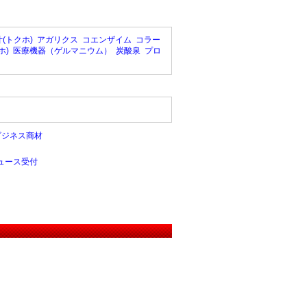
(トクホ)
アガリクス
コエンザイム
コラー
ホ)
医療機器（ゲルマニウム）
炭酸泉
プロ
ビジネス商材
ュース受付