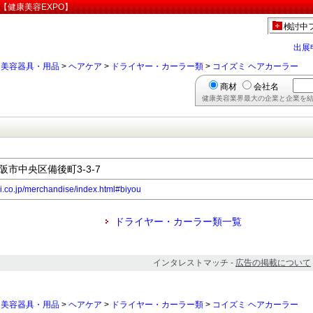
【健康美容EXPO】
検討中
出展
>
美容器具・用品
>
ヘアケア
>
ドライヤー・カーラー類
>
コイズミ ヘアカーラー
商材
会社名
健康美容業界最大の企業と企業を結
大阪市中央区備後町3-3-7
mi.co.jp/merchandise/index.html#biyou
ドライヤー・カーラー類一覧
インタレストマッチ -
広告の掲載について
>
美容器具・用品
>
ヘアケア
>
ドライヤー・カーラー類
>
コイズミ ヘアカーラー