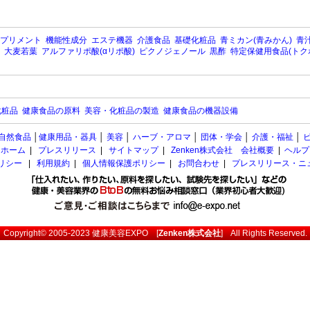
プリメント
機能性成分
エステ機器
介護食品
基礎化粧品
青ミカン(青みかん)
青汁
大麦若葉
アルファリポ酸(αリポ酸)
ピクノジェノール
黒酢
特定保健用食品(トク
化粧品
健康食品の原料
美容・化粧品の製造
健康食品の機器設備
自然食品
│
健康用品・器具
│
美容
│
ハーブ・アロマ
│
団体・学会
│
介護・福祉
│
ホーム
|
プレスリリース
|
サイトマップ
|
Zenken株式会社 会社概要
|
ヘルプ
ポリシー
|
利用規約
|
個人情報保護ポリシー
|
お問合わせ
|
プレスリリース・ニ
Copyright© 2005-2023
健康美容EXPO
[
Zenken株式会社
] All Rights Reserved.