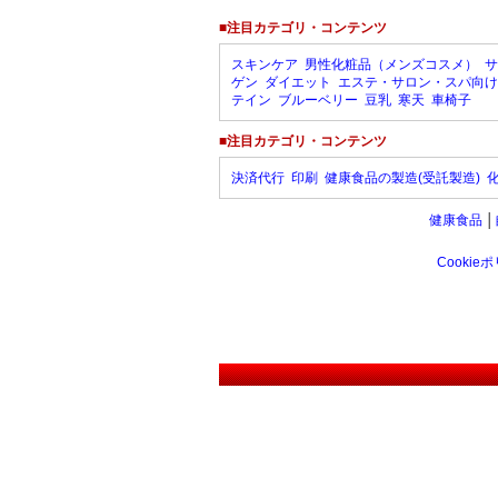
■注目カテゴリ・コンテンツ
スキンケア
男性化粧品（メンズコスメ）
サ
ゲン
ダイエット
エステ・サロン・スパ向け
テイン
ブルーベリー
豆乳
寒天
車椅子
■注目カテゴリ・コンテンツ
決済代行
印刷
健康食品の製造(受託製造)
健康食品
│
Cookie