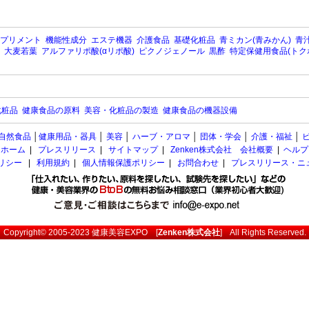
プリメント
機能性成分
エステ機器
介護食品
基礎化粧品
青ミカン(青みかん)
青汁
大麦若葉
アルファリポ酸(αリポ酸)
ピクノジェノール
黒酢
特定保健用食品(トク
化粧品
健康食品の原料
美容・化粧品の製造
健康食品の機器設備
自然食品
│
健康用品・器具
│
美容
│
ハーブ・アロマ
│
団体・学会
│
介護・福祉
│
ホーム
|
プレスリリース
|
サイトマップ
|
Zenken株式会社 会社概要
|
ヘルプ
ポリシー
|
利用規約
|
個人情報保護ポリシー
|
お問合わせ
|
プレスリリース・ニ
Copyright© 2005-2023
健康美容EXPO
[
Zenken株式会社
] All Rights Reserved.