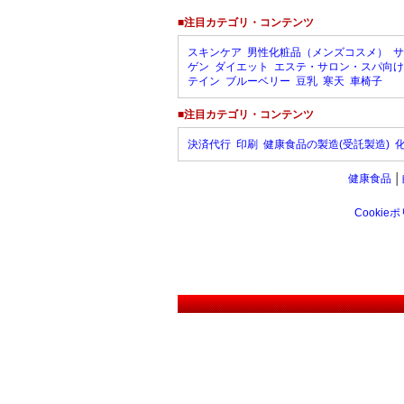
■注目カテゴリ・コンテンツ
スキンケア
男性化粧品（メンズコスメ）
サ
ゲン
ダイエット
エステ・サロン・スパ向け
テイン
ブルーベリー
豆乳
寒天
車椅子
■注目カテゴリ・コンテンツ
決済代行
印刷
健康食品の製造(受託製造)
健康食品
│
Cookie