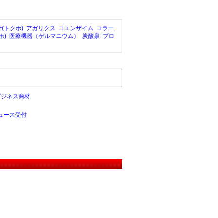
(トクホ)
アガリクス
コエンザイム
コラー
ホ)
医療機器（ゲルマニウム）
炭酸泉
プロ
ビジネス商材
ュース受付