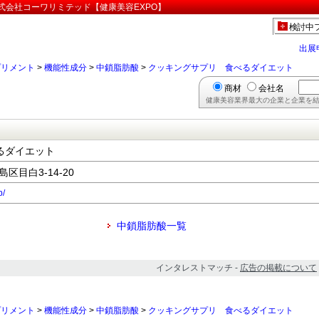
式会社コーワリミテッド【健康美容EXPO】
検討中
出展
プリメント
>
機能性成分
>
中鎖脂肪酸
>
クッキングサプリ 食べるダイエット
商材
会社名
健康美容業界最大の企業と企業を結
るダイエット
島区目白3-14-20
p/
中鎖脂肪酸一覧
インタレストマッチ -
広告の掲載について
プリメント
>
機能性成分
>
中鎖脂肪酸
>
クッキングサプリ 食べるダイエット