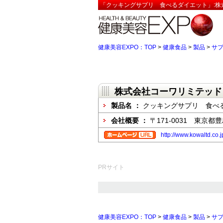
「クッキングサプリ 食べるダイエット」:株
健康美容EXPO：TOP
>
健康食品
>
製品
>
サ
株式会社コーワリミテッド
製品名 ：
クッキングサプリ 食べ
会社概要 ：
〒171-0031 東京都豊
http://www.kowaltd.co.j
PRサイト
健康美容EXPO：TOP
>
健康食品
>
製品
>
サ