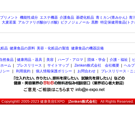
プリメント
機能性成分
エステ機器
介護食品
基礎化粧品
青ミカン(青みかん)
青汁
大麦若葉
アルファリポ酸(αリポ酸)
ピクノジェノール
黒酢
特定保健用食品(トク
化粧品
健康食品の原料
美容・化粧品の製造
健康食品の機器設備
自然食品
│
健康用品・器具
│
美容
│
ハーブ・アロマ
│
団体・学会
│
介護・福祉
│
ホーム
|
プレスリリース
|
サイトマップ
|
Zenken株式会社 会社概要
|
ヘルプ
ポリシー
|
利用規約
|
個人情報保護ポリシー
|
お問合わせ
|
プレスリリース・ニ
Copyright© 2005-2023
健康美容EXPO
[
Zenken株式会社
] All Rights Reserved.