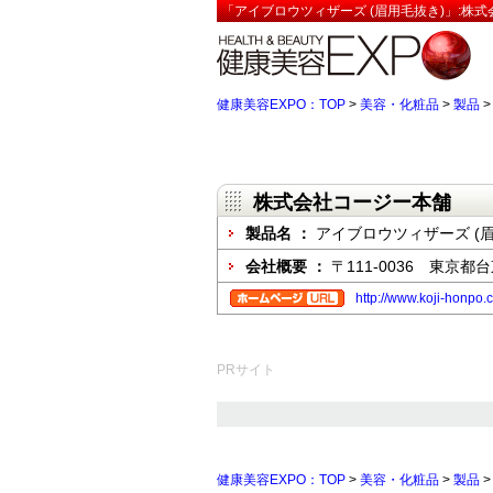
「アイブロウツィザーズ (眉用毛抜き)」:株
健康美容EXPO：TOP
>
美容・化粧品
>
製品
株式会社コージー本舗
製品名 ：
アイブロウツィザーズ (
会社概要 ：
〒111-0036 東京都
http://www.koji-honpo.c
PRサイト
健康美容EXPO：TOP
>
美容・化粧品
>
製品