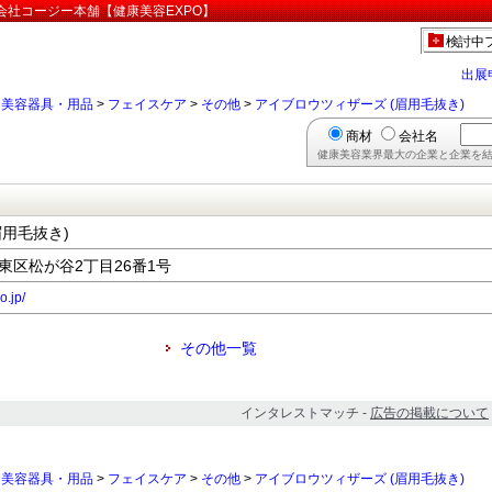
式会社コージー本舗【健康美容EXPO】
検討中
出展
>
美容器具・用品
>
フェイスケア
>
その他
>
アイブロウツィザーズ (眉用毛抜き)
商材
会社名
健康美容業界最大の企業と企業を結
眉用毛抜き)
台東区松が谷2丁目26番1号
o.jp/
その他一覧
インタレストマッチ -
広告の掲載について
>
美容器具・用品
>
フェイスケア
>
その他
>
アイブロウツィザーズ (眉用毛抜き)