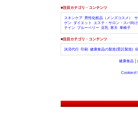
■注目カテゴリ・コンテンツ
スキンケア
男性化粧品（メンズコスメ）
サ
ゲン
ダイエット
エステ・サロン・スパ向け
テイン
ブルーベリー
豆乳
寒天
車椅子
■注目カテゴリ・コンテンツ
決済代行
印刷
健康食品の製造(受託製造)
健康食品
│
Cookie