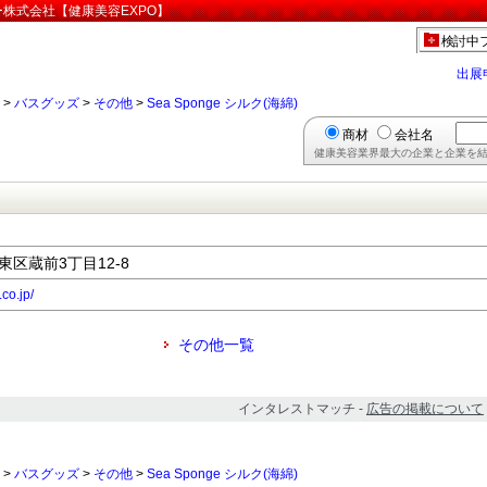
ベビー株式会社【健康美容EXPO】
検討中
出展
>
バスグッズ
>
その他
>
Sea Sponge シルク(海綿)
商材
会社名
健康美容業界最大の企業と企業を結
)
台東区蔵前3丁目12-8
co.jp/
その他一覧
インタレストマッチ -
広告の掲載について
>
バスグッズ
>
その他
>
Sea Sponge シルク(海綿)