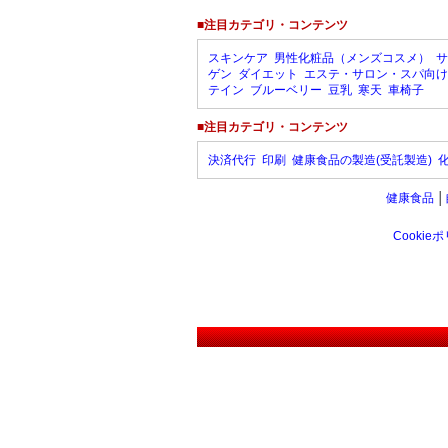
■注目カテゴリ・コンテンツ
スキンケア
男性化粧品（メンズコスメ）
サ
ゲン
ダイエット
エステ・サロン・スパ向け
テイン
ブルーベリー
豆乳
寒天
車椅子
■注目カテゴリ・コンテンツ
決済代行
印刷
健康食品の製造(受託製造)
健康食品
│
Cookie