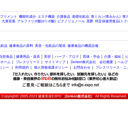
プリメント
機能性成分
エステ機器
介護食品
基礎化粧品
青ミカン(青みかん)
青汁
大麦若葉
アルファリポ酸(αリポ酸)
ピクノジェノール
黒酢
特定保健用食品(トク
化粧品
健康食品の原料
美容・化粧品の製造
健康食品の機器設備
自然食品
│
健康用品・器具
│
美容
│
ハーブ・アロマ
│
団体・学会
│
介護・福祉
│
ホーム
|
プレスリリース
|
サイトマップ
|
Zenken株式会社 会社概要
|
ヘルプ
ポリシー
|
利用規約
|
個人情報保護ポリシー
|
お問合わせ
|
プレスリリース・ニ
Copyright© 2005-2023
健康美容EXPO
[
Zenken株式会社
] All Rights Reserved.