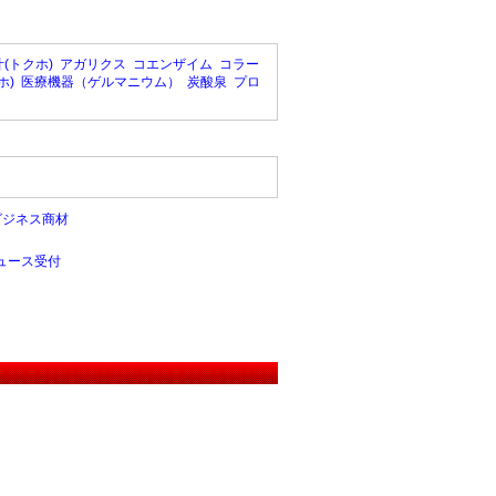
(トクホ)
アガリクス
コエンザイム
コラー
ホ)
医療機器（ゲルマニウム）
炭酸泉
プロ
ビジネス商材
ュース受付