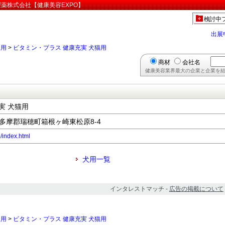
製薬株式会社【健康美容EXPO】
検討中
出展
犬用
>
ビタミン・プラス 健康充実 犬猫用
商材
会社名
健康美容業界最大の企業と企業を結
実 犬猫用
都西多摩郡瑞穂町箱根ヶ崎東松原8-4
p/index.html
犬用一覧
インタレストマッチ -
広告の掲載について
犬用
>
ビタミン・プラス 健康充実 犬猫用