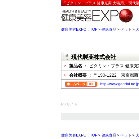
「ビタミン・プラス 健康充実 犬猫用」:現代
健康美容EXPO：TOP
>
健康食品
>
ペット
>
現代製薬株式会社
製品名 ：
ビタミン・プラス 健康充
会社概要 ：
〒190-1222 東京
http://www.gendai.ne.j
PRサイト
健康美容EXPO：TOP
>
健康食品
>
ペット
>