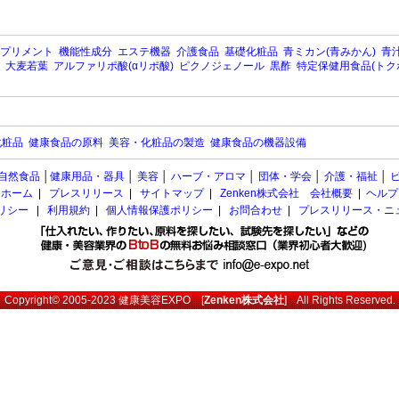
プリメント
機能性成分
エステ機器
介護食品
基礎化粧品
青ミカン(青みかん)
青汁
大麦若葉
アルファリポ酸(αリポ酸)
ピクノジェノール
黒酢
特定保健用食品(トク
化粧品
健康食品の原料
美容・化粧品の製造
健康食品の機器設備
自然食品
│
健康用品・器具
│
美容
│
ハーブ・アロマ
│
団体・学会
│
介護・福祉
│
ホーム
|
プレスリリース
|
サイトマップ
|
Zenken株式会社 会社概要
|
ヘルプ
ポリシー
|
利用規約
|
個人情報保護ポリシー
|
お問合わせ
|
プレスリリース・ニ
Copyright© 2005-2023
健康美容EXPO
[
Zenken株式会社
] All Rights Reserved.