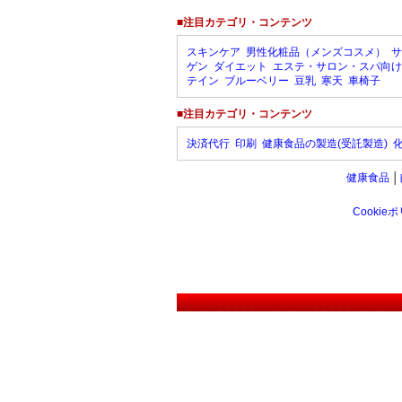
■注目カテゴリ・コンテンツ
スキンケア
男性化粧品（メンズコスメ）
サ
ゲン
ダイエット
エステ・サロン・スパ向け
テイン
ブルーベリー
豆乳
寒天
車椅子
■注目カテゴリ・コンテンツ
決済代行
印刷
健康食品の製造(受託製造)
健康食品
│
Cookie