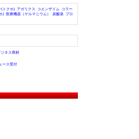
(トクホ)
アガリクス
コエンザイム
コラー
ホ)
医療機器（ゲルマニウム）
炭酸泉
プロ
ビジネス商材
ュース受付