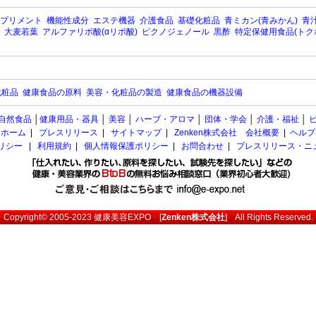
プリメント
機能性成分
エステ機器
介護食品
基礎化粧品
青ミカン(青みかん)
青汁
大麦若葉
アルファリポ酸(αリポ酸)
ピクノジェノール
黒酢
特定保健用食品(トク
化粧品
健康食品の原料
美容・化粧品の製造
健康食品の機器設備
自然食品
│
健康用品・器具
│
美容
│
ハーブ・アロマ
│
団体・学会
│
介護・福祉
│
ホーム
|
プレスリリース
|
サイトマップ
|
Zenken株式会社 会社概要
|
ヘルプ
ポリシー
|
利用規約
|
個人情報保護ポリシー
|
お問合わせ
|
プレスリリース・ニ
Copyright© 2005-2023
健康美容EXPO
[
Zenken株式会社
] All Rights Reserved.