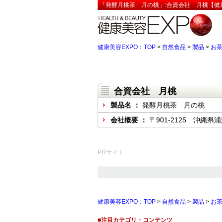
「発酵月桃茶 月の桃」:合資会社 月桃【健康
健康美容EXPO：TOP
>
自然食品
>
製品
>
お
合資会社 月桃
製品名 ：
発酵月桃茶 月の桃
会社概要 ：
〒901-2125 沖縄県
PRサイト
健康美容EXPO：TOP
>
自然食品
>
製品
>
お
■注目カテゴリ・コンテンツ