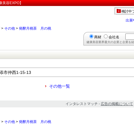
美容EXPO】
検討中
出展
茶
>
その他
>
発酵月桃茶 月の桃
商材
会社名
健康美容業界最大の企業と企業を結
浦添市仲西1-15-13
その他一覧
インタレストマッチ -
広告の掲載について
茶
>
その他
>
発酵月桃茶 月の桃