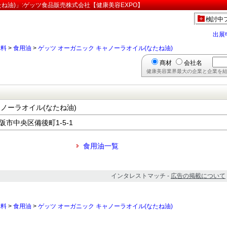
たね油)」:ゲッツ食品販売株式会社【健康美容EXPO】
検討中
出展
味料
>
食用油
>
ゲッツ オーガニック キャノーラオイル(なたね油)
商材
会社名
健康美容業界最大の企業と企業を結
ャノーラオイル(なたね油)
大阪市中央区備後町1-5-1
食用油一覧
インタレストマッチ -
広告の掲載について
味料
>
食用油
>
ゲッツ オーガニック キャノーラオイル(なたね油)