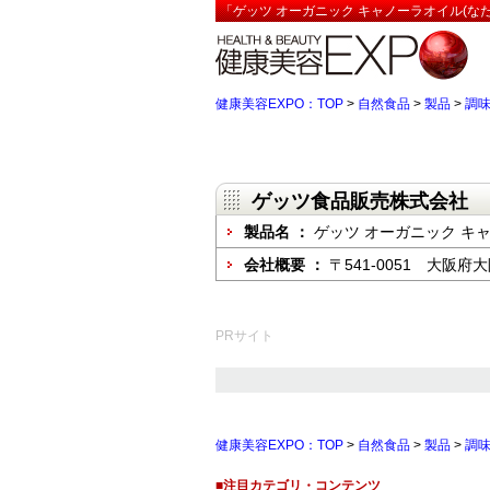
「ゲッツ オーガニック キャノーラオイル(な
健康美容EXPO：TOP
>
自然食品
>
製品
>
調
ゲッツ食品販売株式会社
製品名 ：
ゲッツ オーガニック キ
会社概要 ：
〒541-0051 大阪府
PRサイト
健康美容EXPO：TOP
>
自然食品
>
製品
>
調
■注目カテゴリ・コンテンツ