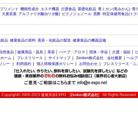
プリメント
機能性成分
エステ機器
介護食品
基礎化粧品
青ミカン(青みかん)
青汁
大麦若葉
アルファリポ酸(αリポ酸)
ピクノジェノール
黒酢
特定保健用食品(トク
化粧品
健康食品の原料
美容・化粧品の製造
健康食品の機器設備
自然食品
│
健康用品・器具
│
美容
│
ハーブ・アロマ
│
団体・学会
│
介護・福祉
│
ホーム
|
プレスリリース
|
サイトマップ
|
Zenken株式会社 会社概要
|
ヘルプ
ポリシー
|
利用規約
|
個人情報保護ポリシー
|
お問合わせ
|
プレスリリース・ニ
Copyright© 2005-2023
健康美容EXPO
[
Zenken株式会社
] All Rights Reserved.