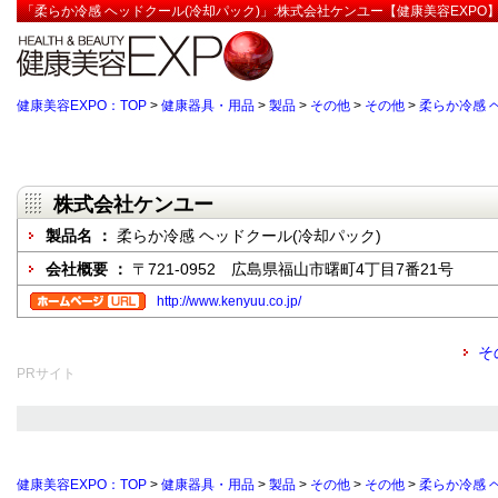
「柔らか冷感 ヘッドクール(冷却パック)」:株式会社ケンユー【健康美容EXPO
健康美容EXPO：TOP
>
健康器具・用品
>
製品
>
その他
>
その他
>
柔らか冷感 
株式会社ケンユー
製品名 ：
柔らか冷感 ヘッドクール(冷却パック)
会社概要 ：
〒721-0952 広島県福山市曙町4丁目7番21号
http://www.kenyuu.co.jp/
そ
PRサイト
健康美容EXPO：TOP
>
健康器具・用品
>
製品
>
その他
>
その他
>
柔らか冷感 