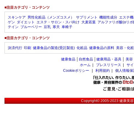
■注目カテゴリ・コンテンツ
スキンケア
男性化粧品（メンズコスメ）
サプリメント
機能性成分
エステ機
ゲン
ダイエット
エステ・サロン・スパ向け
大麦若葉
アルファリポ酸(αリポ
テイン
ブルーベリー
豆乳
寒天
車椅子
■注目カテゴリ・コンテンツ
決済代行
印刷
健康食品の製造(受託製造)
化粧品
健康食品の原料
美容・化粧
健康食品
│
自然食品
│
健康用品・器具
│
美容
ホーム
|
プレスリリース
|
サイ
Cookieポリシー
|
利用規約
|
個人情報保
Copyright© 2005-2023
健康美容