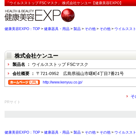
「ウイルスストップ FSCマスク」:株式会社ケンユー【健康美容EXPO】
健康美容EXPO：TOP
>
健康器具・用品
>
製品
>
その他
>
その他
>
ウイルススト
株式会社ケンユー
製品名 ：
ウイルスストップ FSCマスク
会社概要 ：
〒721-0952 広島県福山市曙町4丁目7番21号
http://www.kenyuu.co.jp/
そ
PRサイト
健康美容EXPO：TOP
>
健康器具・用品
>
製品
>
その他
>
その他
>
ウイルススト