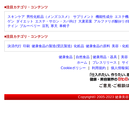
■注目カテゴリ・コンテンツ
スキンケア
男性化粧品（メンズコスメ）
サプリメント
機能性成分
エステ機
ゲン
ダイエット
エステ・サロン・スパ向け
大麦若葉
アルファリポ酸(αリポ
テイン
ブルーベリー
豆乳
寒天
車椅子
■注目カテゴリ・コンテンツ
決済代行
印刷
健康食品の製造(受託製造)
化粧品
健康食品の原料
美容・化粧
健康食品
│
自然食品
│
健康用品・器具
│
美容
ホーム
|
プレスリリース
|
サイ
Cookieポリシー
|
利用規約
|
個人情報保
Copyright© 2005-2023
健康美容