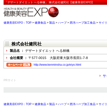
「デザートダイエット へる林檎」:株式会社健民社【健康美容EXPO】
健康美容EXPO：TOP
>
健康食品
>
製品
>
ハーブ
>
西洋ハーブ加工食品
>
サイ
株式会社健民社
製品名 ：
デザートダイエット へる林檎
会社概要 ：
〒577-0015 大阪府東大阪市長田1-7-8
http://www.kenminsha.co.jp/eiyo.html
サ
PRサイト
健康美容EXPO：TOP
>
健康食品
>
製品
>
ハーブ
>
西洋ハーブ加工食品
>
サイ