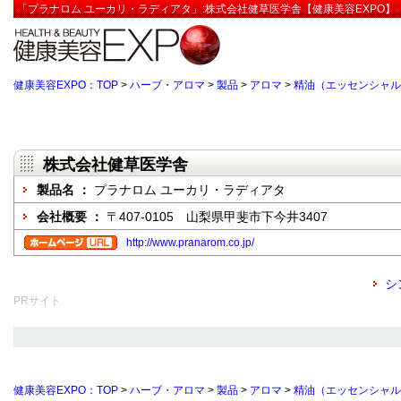
「プラナロム ユーカリ・ラディアタ」:株式会社健草医学舎【健康美容EXPO】
健康美容EXPO：TOP
>
ハーブ・アロマ
>
製品
>
アロマ
>
精油（エッセンシャル
株式会社健草医学舎
製品名 ：
プラナロム ユーカリ・ラディアタ
会社概要 ：
〒407-0105 山梨県甲斐市下今井3407
http://www.pranarom.co.jp/
シ
PRサイト
健康美容EXPO：TOP
>
ハーブ・アロマ
>
製品
>
アロマ
>
精油（エッセンシャル