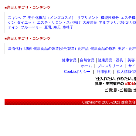
■注目カテゴリ・コンテンツ
スキンケア
男性化粧品（メンズコスメ）
サプリメント
機能性成分
エステ機
ゲン
ダイエット
エステ・サロン・スパ向け
大麦若葉
アルファリポ酸(αリポ
テイン
ブルーベリー
豆乳
寒天
車椅子
■注目カテゴリ・コンテンツ
決済代行
印刷
健康食品の製造(受託製造)
化粧品
健康食品の原料
美容・化粧
健康食品
│
自然食品
│
健康用品・器具
│
美容
ホーム
|
プレスリリース
|
サイ
Cookieポリシー
|
利用規約
|
個人情報保
Copyright© 2005-2023
健康美容