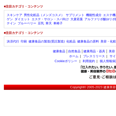
■注目カテゴリ・コンテンツ
スキンケア
男性化粧品（メンズコスメ）
サプリメント
機能性成分
エステ機
ゲン
ダイエット
エステ・サロン・スパ向け
大麦若葉
アルファリポ酸(αリポ
テイン
ブルーベリー
豆乳
寒天
車椅子
■注目カテゴリ・コンテンツ
決済代行
印刷
健康食品の製造(受託製造)
化粧品
健康食品の原料
美容・化粧
健康食品
│
自然食品
│
健康用品・器具
│
美容
ホーム
|
プレスリリース
|
サイ
Cookieポリシー
|
利用規約
|
個人情報保
Copyright© 2005-2023
健康美容