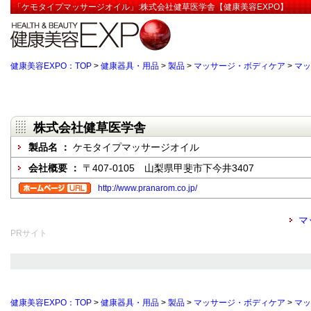
「ケモタイプマッサージオイル」:株式会社健草医学舎【健康美容EXPO】
健康美容EXPO：TOP
>
健康器具・用品
>
製品
>
マッサージ・ボディケア
>
マッ
株式会社健草医学舎
製品名 ：
ケモタイプマッサージオイル
会社概要 ：
〒407-0105 山梨県甲斐市下今井3407
http://www.pranarom.co.jp/
マ
PRサイト
健康美容EXPO：TOP
>
健康器具・用品
>
製品
>
マッサージ・ボディケア
>
マッ