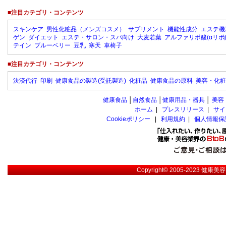
■注目カテゴリ・コンテンツ
スキンケア
男性化粧品（メンズコスメ）
サプリメント
機能性成分
エステ機
ゲン
ダイエット
エステ・サロン・スパ向け
大麦若葉
アルファリポ酸(αリポ
テイン
ブルーベリー
豆乳
寒天
車椅子
■注目カテゴリ・コンテンツ
決済代行
印刷
健康食品の製造(受託製造)
化粧品
健康食品の原料
美容・化粧
健康食品
│
自然食品
│
健康用品・器具
│
美容
ホーム
|
プレスリリース
|
サイ
Cookieポリシー
|
利用規約
|
個人情報保
Copyright© 2005-2023
健康美容