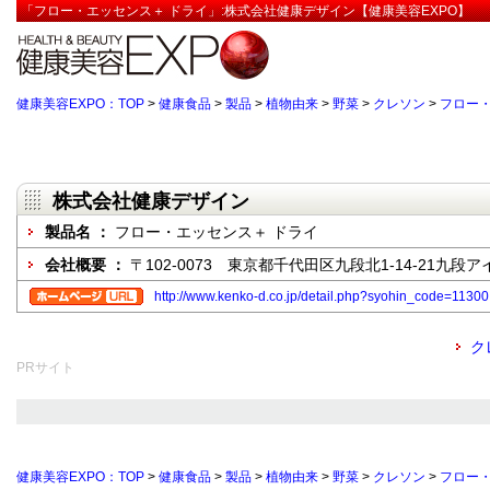
「フロー・エッセンス＋ ドライ」:株式会社健康デザイン【健康美容EXPO】
健康美容EXPO：TOP
>
健康食品
>
製品
>
植物由来
>
野菜
>
クレソン
>
フロー・
株式会社健康デザイン
製品名 ：
フロー・エッセンス＋ ドライ
会社概要 ：
〒102-0073 東京都千代田区九段北1-14-21九段
http://www.kenko-d.co.jp/detail.php?syohin_code=11300
ク
PRサイト
健康美容EXPO：TOP
>
健康食品
>
製品
>
植物由来
>
野菜
>
クレソン
>
フロー・