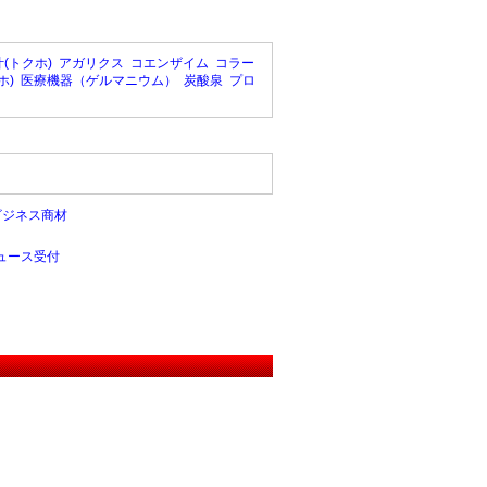
(トクホ)
アガリクス
コエンザイム
コラー
ホ)
医療機器（ゲルマニウム）
炭酸泉
プロ
ビジネス商材
ュース受付