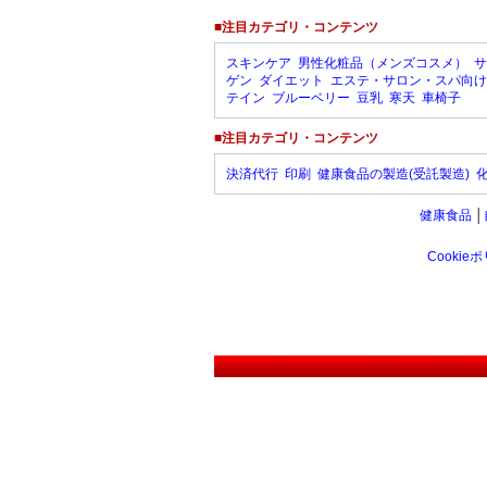
■注目カテゴリ・コンテンツ
スキンケア
男性化粧品（メンズコスメ）
サ
ゲン
ダイエット
エステ・サロン・スパ向け
テイン
ブルーベリー
豆乳
寒天
車椅子
■注目カテゴリ・コンテンツ
決済代行
印刷
健康食品の製造(受託製造)
健康食品
│
Cookie