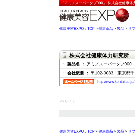
「アミノスーパータブ900」:株式会社健康体
健康美容EXPO：TOP
>
健康食品
>
製品
>
サ
株式会社健康体力研究所
製品名 ：
アミノスーパータブ900
会社概要 ：
〒102-0083 東京都
http://www.kentai.co.jp/
PRサイト
健康美容EXPO：TOP
>
健康食品
>
製品
>
サ