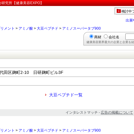
力研究所【健康美容EXPO】
検討中
出展
プリメント
>
アミノ酸
>
大豆ペプチド
>
アミノスーパータブ900
商材
会社名
健康美容業界最大の企業と企業を結
千代田区麹町2-10 日研麹町ビル3F
大豆ペプチド一覧
インタレストマッチ -
広告の掲載について
プリメント
>
アミノ酸
>
大豆ペプチド
>
アミノスーパータブ900