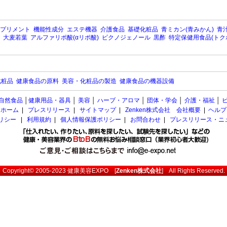
プリメント
機能性成分
エステ機器
介護食品
基礎化粧品
青ミカン(青みかん)
青汁
大麦若葉
アルファリポ酸(αリポ酸)
ピクノジェノール
黒酢
特定保健用食品(トク
化粧品
健康食品の原料
美容・化粧品の製造
健康食品の機器設備
自然食品
│
健康用品・器具
│
美容
│
ハーブ・アロマ
│
団体・学会
│
介護・福祉
│
ホーム
|
プレスリリース
|
サイトマップ
|
Zenken株式会社 会社概要
|
ヘルプ
ポリシー
|
利用規約
|
個人情報保護ポリシー
|
お問合わせ
|
プレスリリース・ニ
Copyright© 2005-2023
健康美容EXPO
[
Zenken株式会社
] All Rights Reserved.