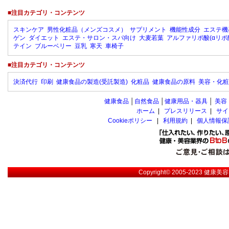
■注目カテゴリ・コンテンツ
スキンケア
男性化粧品（メンズコスメ）
サプリメント
機能性成分
エステ機
ゲン
ダイエット
エステ・サロン・スパ向け
大麦若葉
アルファリポ酸(αリポ
テイン
ブルーベリー
豆乳
寒天
車椅子
■注目カテゴリ・コンテンツ
決済代行
印刷
健康食品の製造(受託製造)
化粧品
健康食品の原料
美容・化粧
健康食品
│
自然食品
│
健康用品・器具
│
美容
ホーム
|
プレスリリース
|
サイ
Cookieポリシー
|
利用規約
|
個人情報保
Copyright© 2005-2023
健康美容