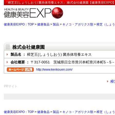
「樟芝王(しょうしおう) 菌糸体培養エキス」:株式会社健康園【健康美容EXPO
健康美容EXPO：TOP
>
健康食品
>
製品
>
キノコ・アガリクス類
>
樟芝（しょう
株式会社健康園
製品名 ：
樟芝王(しょうしおう) 菌糸体培養エキス
会社概要 ：
〒317-0051 茨城県日立市滑川本町滑川本町5－5－1
http://www.kenkouen.com/
樟
PRサイト
健康美容EXPO：TOP
>
健康食品
>
製品
>
キノコ・アガリクス類
>
樟芝（しょう