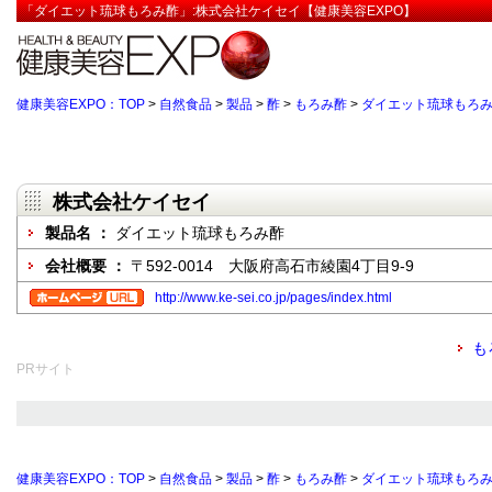
「ダイエット琉球もろみ酢」:株式会社ケイセイ【健康美容EXPO】
健康美容EXPO：TOP
>
自然食品
>
製品
>
酢
>
もろみ酢
>
ダイエット琉球もろ
株式会社ケイセイ
製品名 ：
ダイエット琉球もろみ酢
会社概要 ：
〒592-0014 大阪府高石市綾園4丁目9-9
http://www.ke-sei.co.jp/pages/index.html
も
PRサイト
健康美容EXPO：TOP
>
自然食品
>
製品
>
酢
>
もろみ酢
>
ダイエット琉球もろ