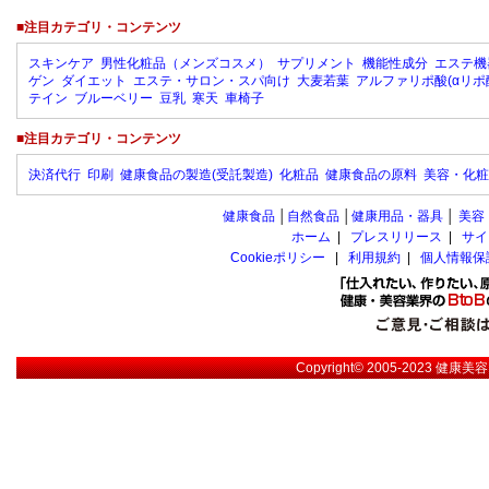
■注目カテゴリ・コンテンツ
スキンケア
男性化粧品（メンズコスメ）
サプリメント
機能性成分
エステ機
ゲン
ダイエット
エステ・サロン・スパ向け
大麦若葉
アルファリポ酸(αリポ
テイン
ブルーベリー
豆乳
寒天
車椅子
■注目カテゴリ・コンテンツ
決済代行
印刷
健康食品の製造(受託製造)
化粧品
健康食品の原料
美容・化粧
健康食品
│
自然食品
│
健康用品・器具
│
美容
ホーム
|
プレスリリース
|
サイ
Cookieポリシー
|
利用規約
|
個人情報保
Copyright© 2005-2023
健康美容